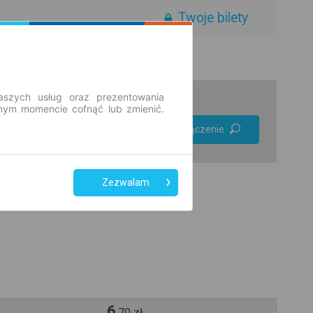
Twoje bilety
aszych usług oraz prezentowania
ym momencie cofnąć lub zmienić.
Preferuj bez
Znajdź połączenie
przesiadek
Tylko bilet online
Zezwalam
6
,
70
zł