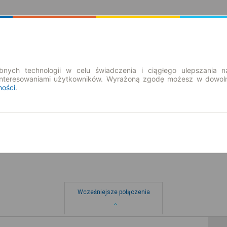
Rozkład Jazdy | Bilety
Bilety okresowe
nych technologii w celu świadczenia i ciągłego ulepszania n
interesowaniami użytkowników. Wyrażoną zgodę możesz w dowoln
ności
.
so. 8 sie.
-- : --
kie
Wcześniejsze połączenia