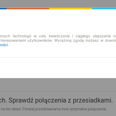
Rozkład Jazdy | Bilety
Bilety okresowe
nych technologii w celu świadczenia i ciągłego ulepszania n
interesowaniami użytkowników. Wyrażoną zgodę możesz w dowoln
ności
.
pn. 10 sie.
-- : --
h. Sprawdź połączenia z przesiadkami.
 na ten dzień. Poniżej przedstawiamy inne optymalne połączenia.