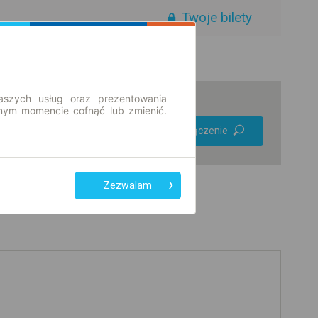
Twoje bilety
aszych usług oraz prezentowania
ym momencie cofnąć lub zmienić.
Preferuj bez
Znajdź połączenie
przesiadek
Tylko bilet online
Zezwalam