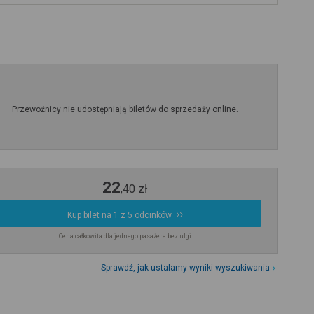
Przewoźnicy nie udostępniają biletów do sprzedaży online.
22
,
40
zł
Kup bilet na 1 z 5 odcinków
Cena całkowita dla jednego pasażera bez ulgi
Sprawdź, jak ustalamy wyniki wyszukiwania