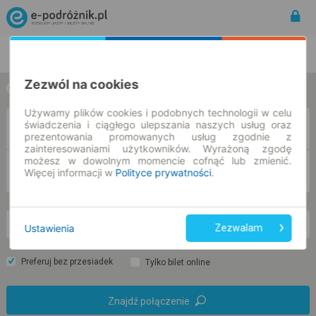
Rozkład Jazdy | Bilety
Bilety okresowe
Zezwól na cookies
w jedną stronę
w obie strony
Używamy plików cookies i podobnych technologii w celu
świadczenia i ciągłego ulepszania naszych usług oraz
Z
prezentowania promowanych usług zgodnie z
zainteresowaniami użytkowników. Wyrażoną zgodę
możesz w dowolnym momencie cofnąć lub zmienić.
DO
Więcej informacji w
Polityce prywatności
.
pt. 7 sie.
-- : --
Ustawienia
Zezwalam
Preferuj bez przesiadek
Tylko bilet online
Znajdź połączenie