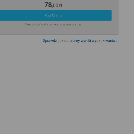
78
,
00
zł
Kup Bilet
Cena całkowita dla jednego pasażera bez ulgi
Sprawdź, jak ustalamy wyniki wyszukiwania