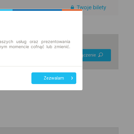
Twoje bilety
aszych usług oraz prezentowania
ym momencie cofnąć lub zmienić.
Preferuj bez
Znajdź połączenie
przesiadek
Tylko bilet online
Zezwalam