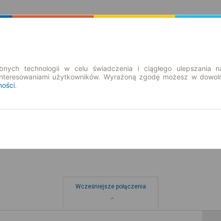
Rozkład Jazdy | Bilety
Bilety okresowe
nych technologii w celu świadczenia i ciągłego ulepszania n
interesowaniami użytkowników. Wyrażoną zgodę możesz w dowoln
ności
.
pt. 7 sie.
-- : --
Wcześniejsze połączenia