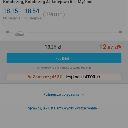
Kołobrzeg, Kolobrzeg Al. kolejowa 6
Myślino
18:15
18:54
39min
08 sierpnia
08 sierpnia
12
13
,
26
zł
,
87
zł
Kup Bilet
Cena całkowita dla jednego pasażera bez ulgi
Zaoszczędź 3%
Użyj kodu
LATO3
Późniejsze połączenia
Sprawdź, jak ustalamy wyniki wyszukiwania