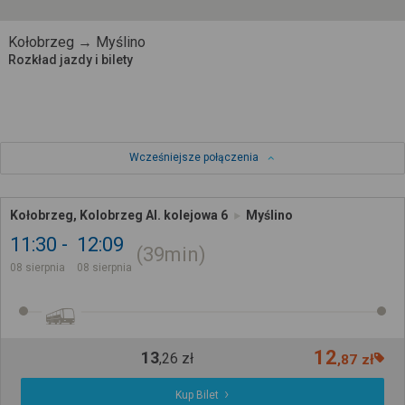
Kołobrzeg → Myślino
Rozkład jazdy i bilety
Wcześniejsze połączenia
Kołobrzeg, Kolobrzeg Al. kolejowa 6
Myślino
11:30
12:09
39min
08 sierpnia
08 sierpnia
12
13
,
26
zł
,
87
zł
Kup Bilet