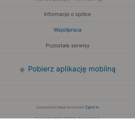
Informacje o spółce
Współpraca
Pozostałe serwisy
Pobierz aplikację mobilną
Zauważyłeś błąd na stronie?
Zgłoś to
Copyright 2006-2026 by Teroplan S.A.
Serwis używa danych GeoLite2 stworzonych przez firmę