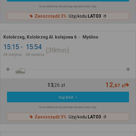
Cena całkowita dla jednego pasażera bez ulgi
Zaoszczędź 3%
Użyj kodu
LATO3
Kołobrzeg, Kolobrzeg Al. kolejowa 6
Myślino
15:15
15:54
39min
08 sierpnia
08 sierpnia
12
13
,
26
zł
,
87
zł
Kup Bilet
Cena całkowita dla jednego pasażera bez ulgi
Zaoszczędź 3%
Użyj kodu
LATO3