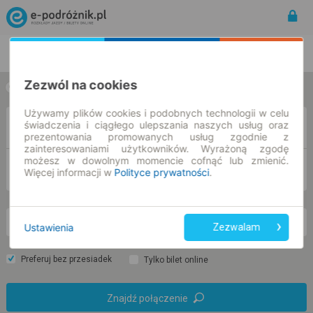
Rozkład Jazdy | Bilety
Bilety okresowe
Zezwól na cookies
w jedną stronę
w obie strony
Używamy plików cookies i podobnych technologii w celu
świadczenia i ciągłego ulepszania naszych usług oraz
Z
prezentowania promowanych usług zgodnie z
zainteresowaniami użytkowników. Wyrażoną zgodę
możesz w dowolnym momencie cofnąć lub zmienić.
DO
Więcej informacji w
Polityce prywatności
.
so. 8 sie.
-- : --
Ustawienia
Zezwalam
Preferuj bez przesiadek
Tylko bilet online
Znajdź połączenie