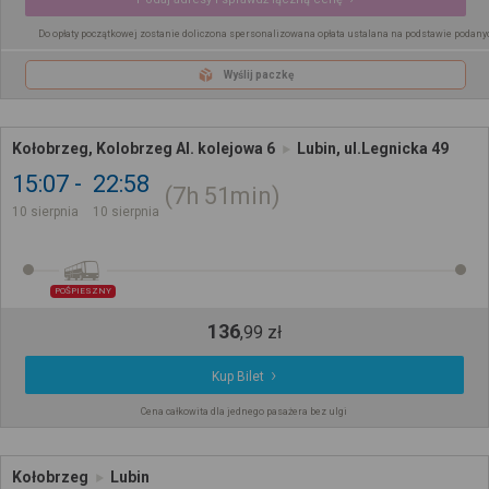
Do opłaty początkowej zostanie doliczona spersonalizowana opłata ustalana na podstawie podany
Wyślij paczkę
Kołobrzeg, Kolobrzeg Al. kolejowa 6
Lubin, ul.Legnicka 49
15:07
22:58
7h
51min
10 sierpnia
10 sierpnia
POŚPIESZNY
136
,
99
zł
Kup Bilet
Cena całkowita dla jednego pasażera bez ulgi
Kołobrzeg
Lubin