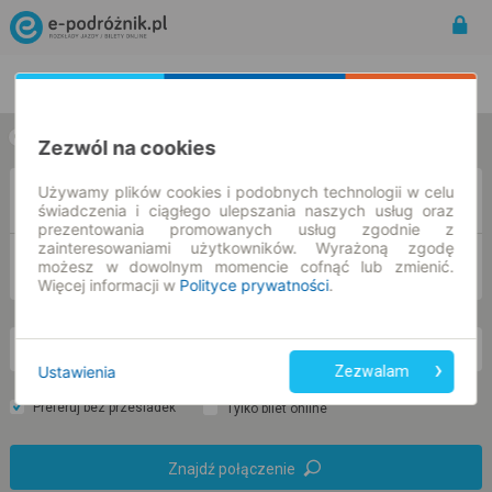
Rozkład Jazdy | Bilety
Bilety okresowe
w jedną stronę
w obie strony
Zezwól na cookies
Używamy plików cookies i podobnych technologii w celu
Z
świadczenia i ciągłego ulepszania naszych usług oraz
prezentowania promowanych usług zgodnie z
zainteresowaniami użytkowników. Wyrażoną zgodę
DO
możesz w dowolnym momencie cofnąć lub zmienić.
Więcej informacji w
Polityce prywatności
.
pn. 10 sie.
-- : --
Ustawienia
Zezwalam
Preferuj bez przesiadek
Tylko bilet online
Znajdź połączenie