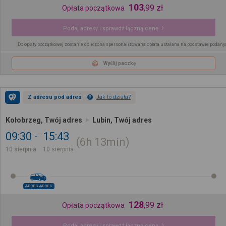
103
,
99
zł
Opłata początkowa
Podaj adresy i sprawdź łączną cenę
Do opłaty początkowej zostanie doliczona spersonalizowana opłata ustalana na podstawie podany
Wyślij paczkę
Z adresu pod adres
Jak to działa?
Kołobrzeg, Twój adres
Lubin, Twój adres
09:30
15:43
6h
13min
10 sierpnia
10 sierpnia
ADRES-ADRES
128
,
99
zł
Opłata początkowa
Podaj adresy i sprawdź łączną cenę