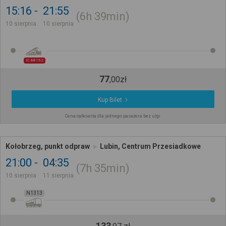
15:16
21:55
6h
39min
10 sierpnia
10 sierpnia
IC 88152
77
,
00
zł
Kup Bilet
Cena całkowita dla jednego pasażera bez ulgi
Kołobrzeg, punkt odpraw
Lubin, Centrum Przesiadkowe
21:00
04:35
7h
35min
10 sierpnia
11 sierpnia
N1313
133