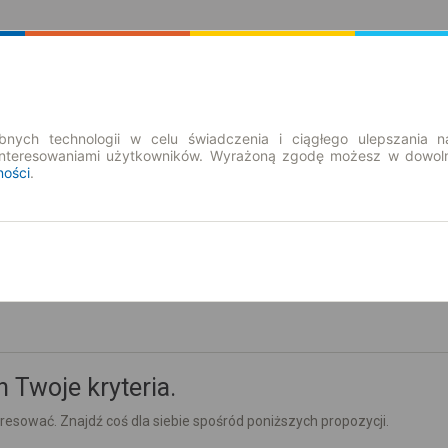
Rozkład Jazdy | Bilety
Bilety okresowe
nych technologii w celu świadczenia i ciągłego ulepszania n
interesowaniami użytkowników. Wyrażoną zgodę możesz w dowoln
ności
.
so. 8 sie.
-- : --
y Czwarty
 Twoje kryteria.
esować. Znajdź coś dla siebie spośród poniższych propozycji.