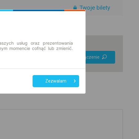
Twoje bilety
aszych usług oraz prezentowania
ym momencie cofnąć lub zmienić.
Preferuj bez
Znajdź połączenie
przesiadek
Tylko bilet online
Zezwalam