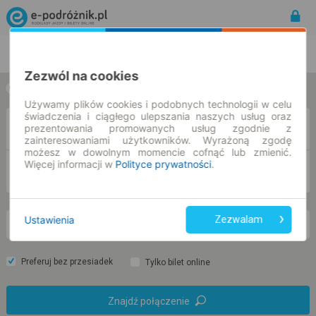
Rozkład Jazdy | Bilety
Bilety okresowe
Zezwól na cookies
w jedną stronę
w obie strony
Używamy plików cookies i podobnych technologii w celu
świadczenia i ciągłego ulepszania naszych usług oraz
Z
prezentowania promowanych usług zgodnie z
zainteresowaniami użytkowników. Wyrażoną zgodę
możesz w dowolnym momencie cofnąć lub zmienić.
Więcej informacji w
Polityce prywatności
.
DO
Ustawienia
Zezwalam
so. 8 sie.
-- : --
Preferuj bez przesiadek
Tylko bilet online
Znajdź połączenie