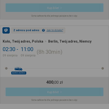
Kup Bilet
Cena całkowita dla jednego pasażera bez ulgi
Z adresu pod adres
Jak to działa?
Koło, Twój adres, Polska
Berlin, Twój adres, Niemcy
02:30
11:00
8h
30min
09 sierpnia
09 sierpnia
ADRES-ADRES
400
,
00
zł
Kup Bilet
Cena całkowita dla jednego pasażera bez ulgi