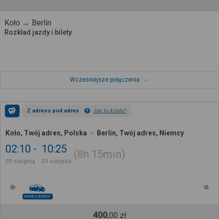
Koło → Berlin
Rozkład jazdy i bilety
Wcześniejsze połączenia
Z adresu pod adres
Jak to działa?
Koło, Twój adres, Polska
Berlin, Twój adres, Niemcy
02:10
10:25
8h
15min
09 sierpnia
09 sierpnia
ADRES-ADRES
400
,
00
zł