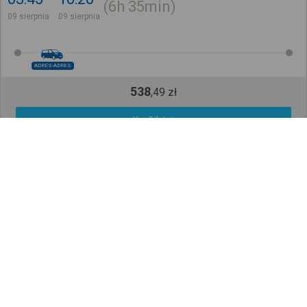
6h
35min
09 sierpnia
09 sierpnia
ADRES-ADRES
538
,
49
zł
Kup Bilet
Cena całkowita dla jednego pasażera bez ulgi
Z adresu pod adres
Jak to działa?
Koło, Twój adres, Polska
Berlin, Twój adres, Niemcy
03:50
08:55
5h
5min
09 sierpnia
09 sierpnia
ADRES-ADRES