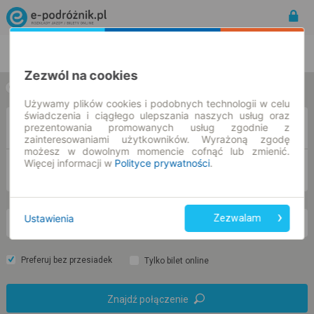
Rozkład Jazdy | Bilety
Bilety okresowe
Zezwól na cookies
w jedną stronę
w obie strony
Używamy plików cookies i podobnych technologii w celu
świadczenia i ciągłego ulepszania naszych usług oraz
Z
prezentowania promowanych usług zgodnie z
zainteresowaniami użytkowników. Wyrażoną zgodę
możesz w dowolnym momencie cofnąć lub zmienić.
Więcej informacji w
Polityce prywatności
.
DO
Ustawienia
Zezwalam
nd. 9 sie.
-- : --
Preferuj bez przesiadek
Tylko bilet online
Znajdź połączenie