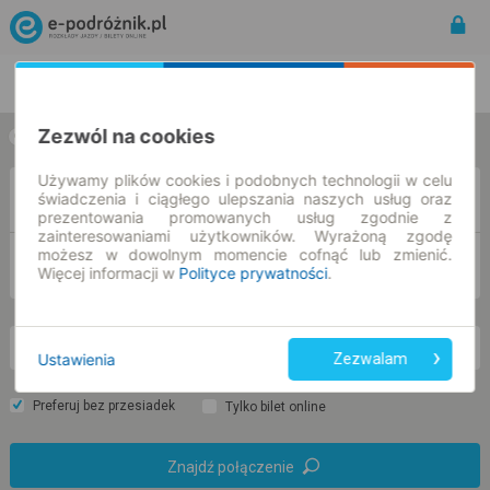
Rozkład Jazdy | Bilety
Bilety okresowe
Zezwól na cookies
w jedną stronę
w obie strony
Używamy plików cookies i podobnych technologii w celu
Z
świadczenia i ciągłego ulepszania naszych usług oraz
prezentowania promowanych usług zgodnie z
zainteresowaniami użytkowników. Wyrażoną zgodę
możesz w dowolnym momencie cofnąć lub zmienić.
DO
Więcej informacji w
Polityce prywatności
.
cz. 6 sie.
-- : --
Ustawienia
Zezwalam
Preferuj bez przesiadek
Tylko bilet online
Znajdź połączenie