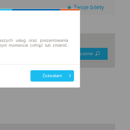
Twoje bilety
aszych usług oraz prezentowania
ym momencie cofnąć lub zmienić.
Preferuj bez
Znajdź połączenie
przesiadek
Tylko bilet online
Zezwalam