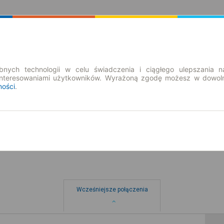
Rozkład Jazdy | Bilety
Bilety okresowe
nych technologii w celu świadczenia i ciągłego ulepszania n
interesowaniami użytkowników. Wyrażoną zgodę możesz w dowoln
ności
.
pt. 7 sie.
-- : --
rzysz
Wcześniejsze połączenia