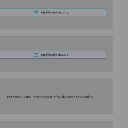
Kup bilet miesięczny
Kup bilet miesięczny
Przewoźnik nie udostępnia biletów do sprzedaży online.