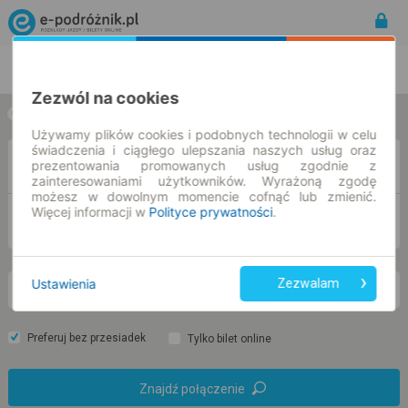
Rozkład Jazdy | Bilety
Bilety okresowe
Zezwól na cookies
w jedną stronę
w obie strony
Używamy plików cookies i podobnych technologii w celu
świadczenia i ciągłego ulepszania naszych usług oraz
Z
prezentowania promowanych usług zgodnie z
zainteresowaniami użytkowników. Wyrażoną zgodę
możesz w dowolnym momencie cofnąć lub zmienić.
Więcej informacji w
Polityce prywatności
.
DO
Ustawienia
Zezwalam
nd. 9 sie.
-- : --
Preferuj bez przesiadek
Tylko bilet online
Znajdź połączenie