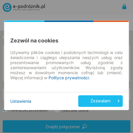
Rozkład Jazdy | Bilety
Bilety okresowe
w jedną stronę
w obie strony
Zezwól na cookies
Używamy plików cookies i podobnych technologii w celu
Z
świadczenia i ciągłego ulepszania naszych usług oraz
prezentowania promowanych usług zgodnie z
zainteresowaniami użytkowników. Wyrażoną zgodę
DO
możesz w dowolnym momencie cofnąć lub zmienić.
Więcej informacji w
Polityce prywatności
.
so. 8 sie.
-- : --
Ustawienia
Zezwalam
Preferuj bez przesiadek
Tylko bilet online
Znajdź połączenie