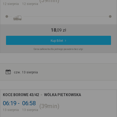
39min
12 sierpnia
12 sierpnia
18
,
09
zł
Kup Bilet
Cena całkowita dla jednego pasażera bez ulgi
czw.. 13 sierpnia
KOCE BOROWE 43/42
WÓLKA PIETKOWSKA
06:19
06:58
39min
13 sierpnia
13 sierpnia