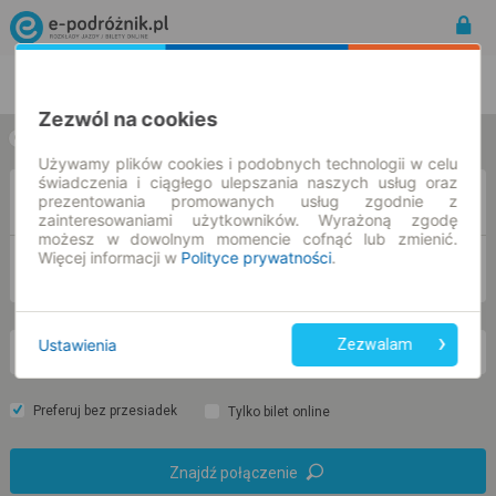
Rozkład Jazdy | Bilety
Bilety okresowe
Zezwól na cookies
w jedną stronę
w obie strony
Używamy plików cookies i podobnych technologii w celu
świadczenia i ciągłego ulepszania naszych usług oraz
Z
prezentowania promowanych usług zgodnie z
zainteresowaniami użytkowników. Wyrażoną zgodę
możesz w dowolnym momencie cofnąć lub zmienić.
Więcej informacji w
Polityce prywatności
.
DO
Ustawienia
Zezwalam
pt. 7 sie.
-- : --
Preferuj bez przesiadek
Tylko bilet online
Znajdź połączenie