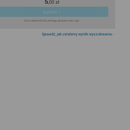
5
,
00
zł
Kup Bilet
Cena całkowita dla jednego pasażera bez ulgi
Sprawdź, jak ustalamy wyniki wyszukiwania