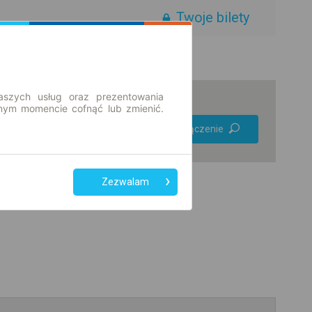
Twoje bilety
aszych usług oraz prezentowania
ym momencie cofnąć lub zmienić.
Preferuj bez
Znajdź połączenie
przesiadek
Tylko bilet online
Zezwalam