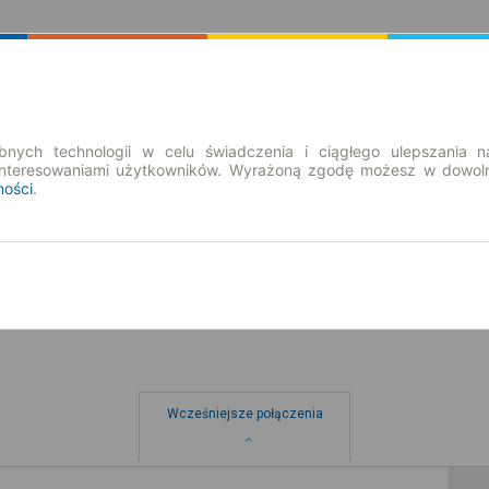
Rozkład Jazdy | Bilety
Bilety okresowe
nych technologii w celu świadczenia i ciągłego ulepszania n
interesowaniami użytkowników. Wyrażoną zgodę możesz w dowoln
ności
.
pt. 7 sie.
-- : --
Wcześniejsze połączenia