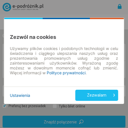
Rozkład Jazdy | Bilety
Bilety okresowe
Zezwól na cookies
w jedną stronę
w obie strony
Używamy plików cookies i podobnych technologii w celu
Z
świadczenia i ciągłego ulepszania naszych usług oraz
prezentowania promowanych usług zgodnie z
zainteresowaniami użytkowników. Wyrażoną zgodę
możesz w dowolnym momencie cofnąć lub zmienić.
DO
Więcej informacji w
Polityce prywatności
.
so. 8 sie.
-- : --
Ustawienia
Zezwalam
Preferuj bez przesiadek
Tylko bilet online
Znajdź połączenie