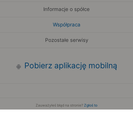
Informacje o spółce
Współpraca
Pozostałe serwisy
Pobierz aplikację mobilną
Zauważyłeś błąd na stronie?
Zgłoś to
Copyright 2006-2026 by Teroplan S.A.
Serwis używa danych GeoLite2 stworzonych przez firmę