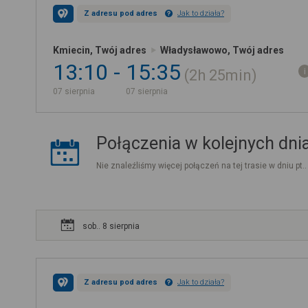
Z adresu pod adres
Jak to działa?
Kmiecin, Twój adres
Władysławowo, Twój adres
13:10
15:35
2h
25min
07 sierpnia
07 sierpnia
Połączenia w kolejnych dni
Nie znaleźliśmy więcej połączeń na tej trasie w dniu pt.
sob.. 8 sierpnia
Z adresu pod adres
Jak to działa?