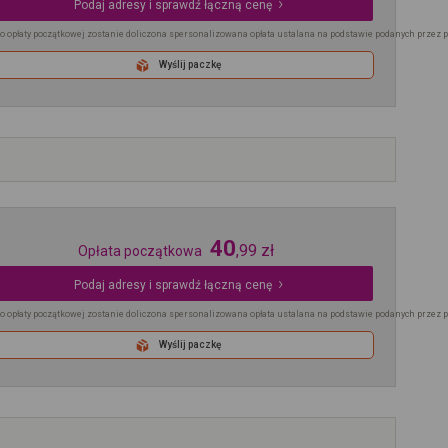
Podaj adresy i sprawdź łączną cenę
o opłaty początkowej zostanie doliczona spersonalizowana opłata ustalana na podstawie podanych przez 
Wyślij paczkę
40
,
99
zł
Opłata początkowa
Podaj adresy i sprawdź łączną cenę
o opłaty początkowej zostanie doliczona spersonalizowana opłata ustalana na podstawie podanych przez 
Wyślij paczkę