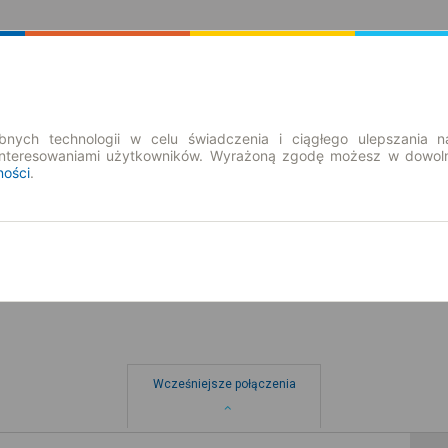
Rozkład Jazdy | Bilety
Bilety okresowe
nych technologii w celu świadczenia i ciągłego ulepszania n
interesowaniami użytkowników. Wyrażoną zgodę możesz w dowoln
ności
.
pt. 7 sie.
-- : --
wo
Wcześniejsze połączenia