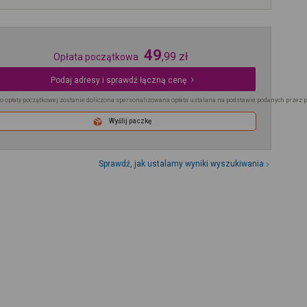
49
,
99
zł
Opłata początkowa
Podaj adresy i sprawdź łączną cenę
o opłaty początkowej zostanie doliczona spersonalizowana opłata ustalana na podstawie podanych przez 
Wyślij paczkę
Sprawdź, jak ustalamy wyniki wyszukiwania