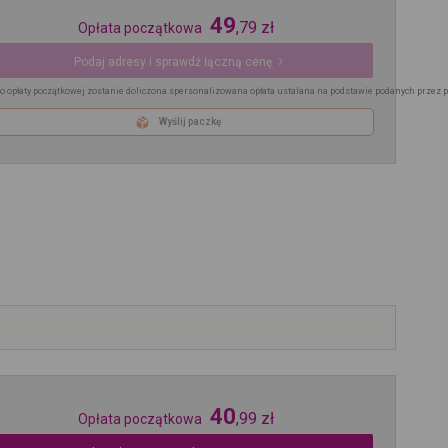
49
,
79
zł
Opłata początkowa
Podaj adresy i sprawdź łączną cenę
o opłaty początkowej zostanie doliczona spersonalizowana opłata ustalana na podstawie podanych przez 
Wyślij paczkę
40
,
99
zł
Opłata początkowa