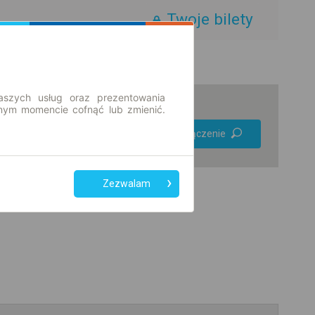
Twoje bilety
aszych usług oraz prezentowania
ym momencie cofnąć lub zmienić.
Preferuj bez
Znajdź połączenie
przesiadek
Tylko bilet online
Zezwalam