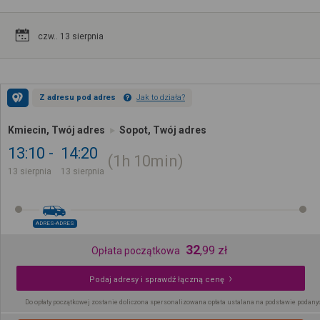
czw.. 13 sierpnia
Z adresu pod adres
Jak to działa?
Kmiecin, Twój adres
Sopot, Twój adres
13:10
14:20
1h
10min
13 sierpnia
13 sierpnia
ADRES-ADRES
32
,
99
zł
Opłata początkowa
Podaj adresy i sprawdź łączną cenę
Do opłaty początkowej zostanie doliczona spersonalizowana opłata ustalana na podstawie podany