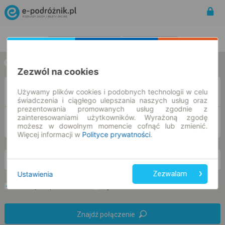
Rozkład Jazdy | Bilety
Bilety okresowe
w jedną stronę
w obie strony
Zezwól na cookies
Z
Używamy plików cookies i podobnych technologii w celu
świadczenia i ciągłego ulepszania naszych usług oraz
prezentowania promowanych usług zgodnie z
zainteresowaniami użytkowników. Wyrażoną zgodę
DO
możesz w dowolnym momencie cofnąć lub zmienić.
Więcej informacji w
Polityce prywatności
.
pn. 10 sie.
-- : --
Ustawienia
Zezwalam
Preferuj bez przesiadek
Tylko bilet online
Znajdź połączenie