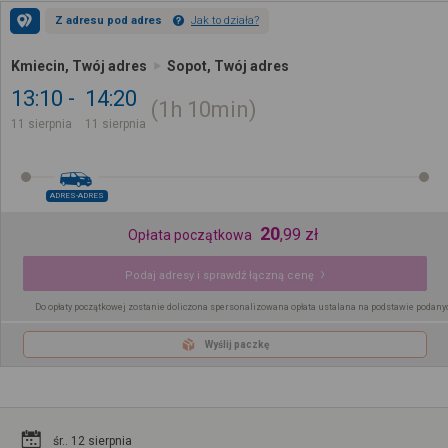
Z adresu pod adres
Jak to działa?
Kmiecin, Twój adres
Sopot, Twój adres
13:10
14:20
1h
10min
11 sierpnia
11 sierpnia
ADRES-ADRES
20
,
99
zł
Opłata początkowa
Podaj adresy i sprawdź łączną cenę
Do opłaty początkowej zostanie doliczona spersonalizowana opłata ustalana na podstawie podany
Wyślij paczkę
śr.. 12 sierpnia