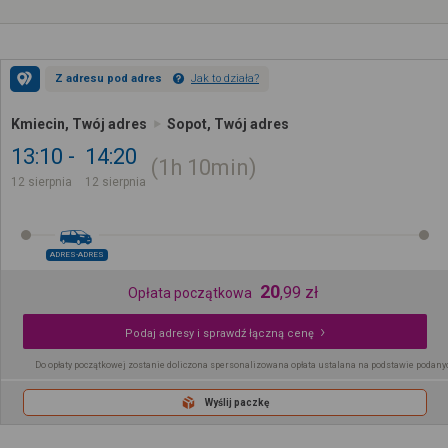
Z adresu pod adres
Jak to działa?
Kmiecin, Twój adres
Sopot, Twój adres
13:10
14:20
1h
10min
12 sierpnia
12 sierpnia
ADRES-ADRES
20
,
99
zł
Opłata początkowa
Podaj adresy i sprawdź łączną cenę
Do opłaty początkowej zostanie doliczona spersonalizowana opłata ustalana na podstawie podany
Wyślij paczkę