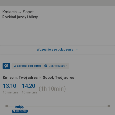
Kmiecin → Sopot
Rozkład jazdy i bilety
Wcześniejsze połączenia
Z adresu pod adres
Jak to działa?
Kmiecin, Twój adres
Sopot, Twój adres
13:10
14:20
1h
10min
10 sierpnia
10 sierpnia
ADRES-ADRES