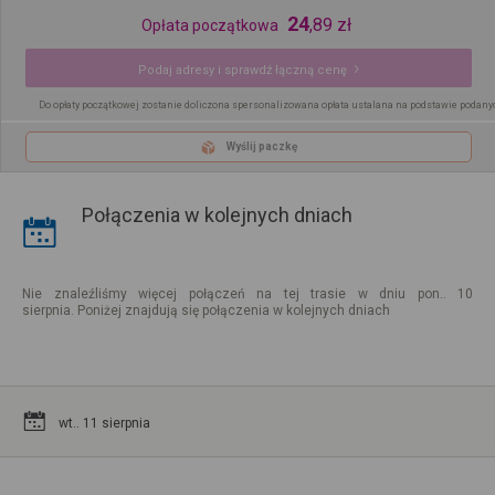
24
,
89
zł
Opłata początkowa
Podaj adresy i sprawdź łączną cenę
Do opłaty początkowej zostanie doliczona spersonalizowana opłata ustalana na podstawie podany
Wyślij paczkę
Połączenia w kolejnych dniach
Nie znaleźliśmy więcej połączeń na tej trasie w dniu pon.. 10
sierpnia. Poniżej znajdują się połączenia w kolejnych dniach
wt.. 11 sierpnia