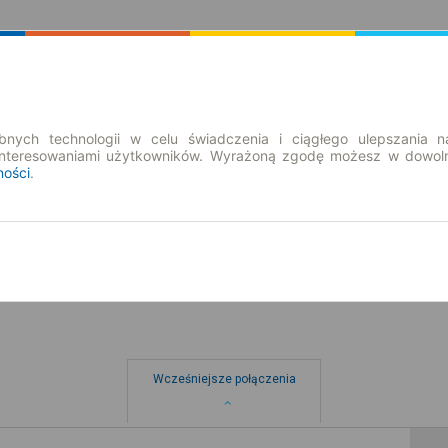
Rozkład Jazdy | Bilety
Bilety okresowe
nych technologii w celu świadczenia i ciągłego ulepszania n
interesowaniami użytkowników. Wyrażoną zgodę możesz w dowoln
ności
.
so. 8 sie.
-- : --
wa
Wcześniejsze połączenia