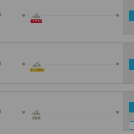
IC 7324
TLK 83102
REGIO