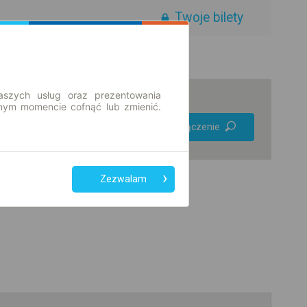
Twoje bilety
aszych usług oraz prezentowania
ym momencie cofnąć lub zmienić.
Preferuj bez
Znajdź połączenie
przesiadek
Tylko bilet online
Zezwalam