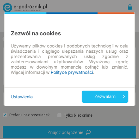
Rozkład Jazdy | Bilety
Bilety okresowe
Zezwól na cookies
w jedną stronę
w obie strony
Używamy plików cookies i podobnych technologii w celu
świadczenia i ciągłego ulepszania naszych usług oraz
Z
prezentowania promowanych usług zgodnie z
zainteresowaniami użytkowników. Wyrażoną zgodę
możesz w dowolnym momencie cofnąć lub zmienić.
Więcej informacji w
Polityce prywatności
.
DO
Ustawienia
Zezwalam
so. 8 sie.
-- : --
Preferuj bez przesiadek
Tylko bilet online
Znajdź połączenie