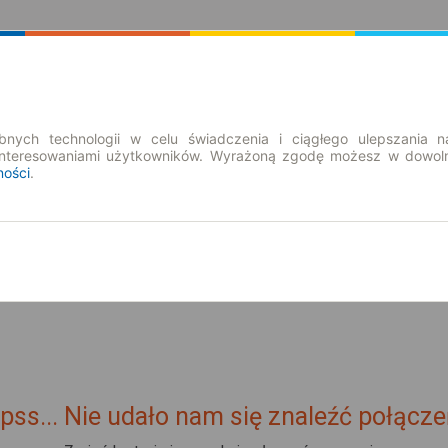
Rozkład Jazdy | Bilety
Bilety okresowe
nych technologii w celu świadczenia i ciągłego ulepszania n
interesowaniami użytkowników. Wyrażoną zgodę możesz w dowoln
ności
.
nd. 9 sie.
-- : --
órny
pss... Nie udało nam się znaleźć połącze