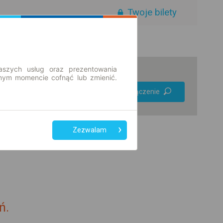
Twoje bilety
aszych usług oraz prezentowania
ym momencie cofnąć lub zmienić.
Preferuj bez
Znajdź połączenie
przesiadek
Tylko bilet online
Zezwalam
ń.