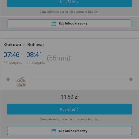
Kup Bilet
Cena całkowita dla jednego pasażera bez ulgi
Kup bilet okresowy
Kłokowa
Bobowa
07:46
08:41
55min
09 sierpnia
09 sierpnia
REGIO
11
,
50
zł
Kup Bilet
Cena całkowita dla jednego pasażera bez ulgi
Kup bilet okresowy