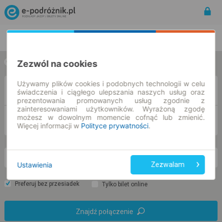
Rozkład Jazdy | Bilety
Bilety okresowe
Zezwól na cookies
w jedną stronę
w obie strony
Używamy plików cookies i podobnych technologii w celu
Z
świadczenia i ciągłego ulepszania naszych usług oraz
prezentowania promowanych usług zgodnie z
zainteresowaniami użytkowników. Wyrażoną zgodę
możesz w dowolnym momencie cofnąć lub zmienić.
DO
Więcej informacji w
Polityce prywatności
.
nd. 9 sie.
-- : --
Ustawienia
Zezwalam
Preferuj bez przesiadek
Tylko bilet online
Znajdź połączenie