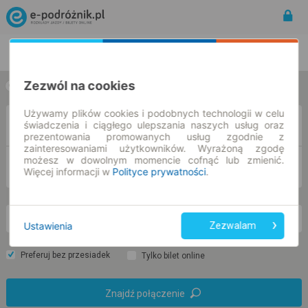
Rozkład Jazdy | Bilety
Bilety okresowe
Zezwól na cookies
w jedną stronę
w obie strony
Używamy plików cookies i podobnych technologii w celu
Z
świadczenia i ciągłego ulepszania naszych usług oraz
prezentowania promowanych usług zgodnie z
zainteresowaniami użytkowników. Wyrażoną zgodę
możesz w dowolnym momencie cofnąć lub zmienić.
DO
Więcej informacji w
Polityce prywatności
.
nd. 9 sie.
-- : --
Ustawienia
Zezwalam
Preferuj bez przesiadek
Tylko bilet online
Znajdź połączenie