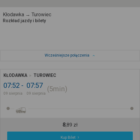
Kłodawka → Turowiec
Rozkład jazdy i bilety
Wcześniejsze połączenia
KŁODAWKA
TUROWIEC
07:52
07:57
5min
09 sierpnia
09 sierpnia
8
,
89
zł
Kup Bilet