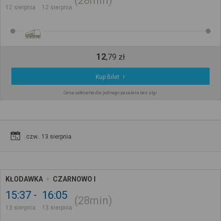
28min
12 sierpnia
12 sierpnia
12
,
79
zł
Kup Bilet
Cena całkowita dla jednego pasażera bez ulgi
czw.. 13 sierpnia
KŁODAWKA
CZARNOWO I
15:37
16:05
28min
13 sierpnia
13 sierpnia