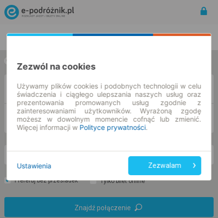
Rozkład Jazdy | Bilety
Bilety okresowe
w jedną stronę
w obie strony
Zezwól na cookies
Używamy plików cookies i podobnych technologii w celu
Z
świadczenia i ciągłego ulepszania naszych usług oraz
prezentowania promowanych usług zgodnie z
zainteresowaniami użytkowników. Wyrażoną zgodę
DO
możesz w dowolnym momencie cofnąć lub zmienić.
Więcej informacji w
Polityce prywatności
.
so. 8 sie.
-- : --
Ustawienia
Zezwalam
Preferuj bez przesiadek
Tylko bilet online
Znajdź połączenie