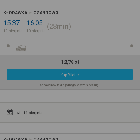
KŁODAWKA
CZARNOWO I
15:37
16:05
28min
10 sierpnia
10 sierpnia
12
,
79
zł
Kup Bilet
Cena całkowita dla jednego pasażera bez ulgi
wt.. 11 sierpnia
KŁODAWKA
CZARNOWO I