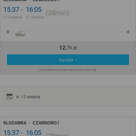
15:37
16:05
28min
11 sierpnia
11 sierpnia
12
,
79
zł
Kup Bilet
Cena całkowita dla jednego pasażera bez ulgi
śr.. 12 sierpnia
KŁODAWKA
CZARNOWO I
15:37
16:05