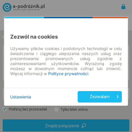
Rozkład Jazdy | Bilety
Bilety okresowe
Zezwól na cookies
w jedną stronę
w obie strony
Używamy plików cookies i podobnych technologii w celu
Z
świadczenia i ciągłego ulepszania naszych usług oraz
prezentowania promowanych usług zgodnie z
zainteresowaniami użytkowników. Wyrażoną zgodę
możesz w dowolnym momencie cofnąć lub zmienić.
DO
Więcej informacji w
Polityce prywatności
.
nd. 9 sie.
-- : --
Ustawienia
Zezwalam
Preferuj bez przesiadek
Tylko bilet online
Znajdź połączenie