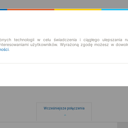
Rozkład Jazdy | Bilety
Bilety okresowe
nych technologii w celu świadczenia i ciągłego ulepszania n
interesowaniami użytkowników. Wyrażoną zgodę możesz w dowoln
ności
.
so. 8 sie.
-- : --
Wcześniejsze połączenia