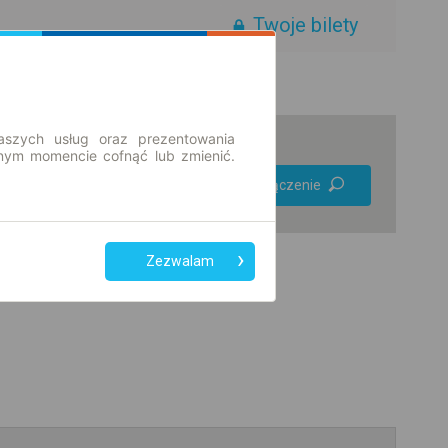
Twoje bilety
aszych usług oraz prezentowania
ym momencie cofnąć lub zmienić.
Preferuj bez
Znajdź połączenie
przesiadek
Tylko bilet online
Zezwalam