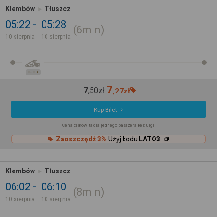
Klembów
Tłuszcz
05:22
05:28
6min
10 sierpnia
10 sierpnia
OSOB.
7
7
,
50
zł
,
27
zł
Kup Bilet
Cena całkowita dla jednego pasażera bez ulgi
Zaoszczędź 3%
Użyj kodu
LATO3
Klembów
Tłuszcz
06:02
06:10
8min
10 sierpnia
10 sierpnia