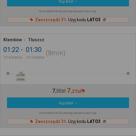
Kup Bilet
Cena całkowita dla jednego pasażera bez ulgi
Zaoszczędź 3%
Użyj kodu
LATO3
Klembów
Tłuszcz
01:22
01:30
8min
10 sierpnia
10 sierpnia
OSOB.
7
7
,
50
zł
,
27
zł
Kup Bilet
Cena całkowita dla jednego pasażera bez ulgi
Zaoszczędź 3%
Użyj kodu
LATO3