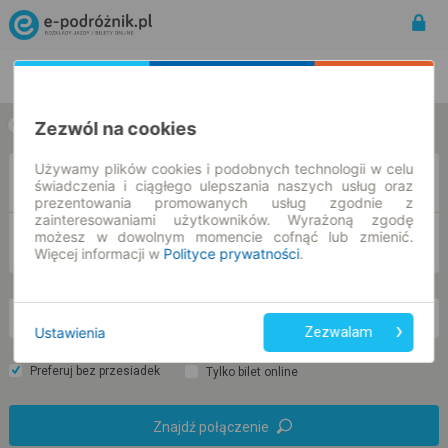
Rozkład Jazdy | Bilety
Bilety okresowe
Zezwól na cookies
w jedną stronę
w obie strony
Używamy plików cookies i podobnych technologii w celu
Z
świadczenia i ciągłego ulepszania naszych usług oraz
prezentowania promowanych usług zgodnie z
zainteresowaniami użytkowników. Wyrażoną zgodę
możesz w dowolnym momencie cofnąć lub zmienić.
DO
Więcej informacji w
Polityce prywatności
.
pn. 10 sie.
-- : --
Ustawienia
Zezwalam
Preferuj bez przesiadek
Tylko bilet online
Znajdź połączenie