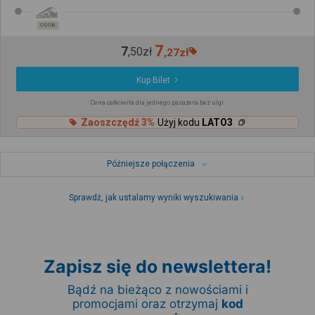
OSOB.
7
7
,
50
zł
,
27
zł
Kup Bilet
Cena całkowita dla jednego pasażera bez ulgi
Zaoszczędź 3%
Użyj kodu
LATO3
Późniejsze połączenia
Sprawdź, jak ustalamy wyniki wyszukiwania
Zapisz się do newslettera!
Bądź na bieżąco z nowościami i
promocjami oraz otrzymaj
kod