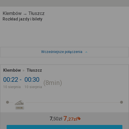
Klembów → Tłuszcz
Rozkład jazdy i bilety
Wcześniejsze połączenia
Klembów
Tłuszcz
00:22
00:30
8min
10 sierpnia
10 sierpnia
OSOB.
7
7
,
50
zł
,
27
zł