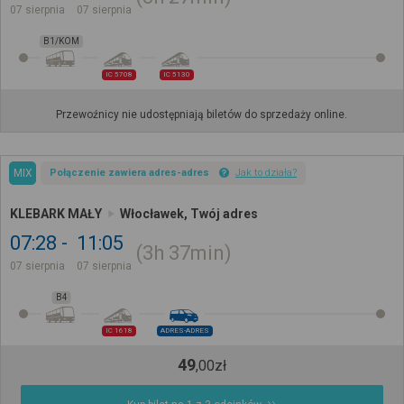
07 sierpnia
07 sierpnia
B1/KOM
IC 5708
IC 5130
Przewoźnicy nie udostępniają biletów do sprzedaży online.
MIX
Połączenie zawiera adres-adres
Jak to działa?
KLEBARK MAŁY
Włocławek, Twój adres
07:28
11:05
3h
37min
07 sierpnia
07 sierpnia
B4
IC 1618
ADRES-ADRES
49
,
00
zł