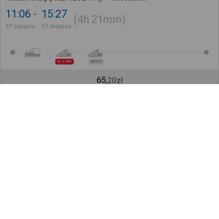
11:06
15:27
4h
21min
07 sierpnia
07 sierpnia
IC 1706
REGIO
65
,
20
zł
Kup bilet na 2 z 3 odcinków
Cena całkowita dla jednego pasażera bez ulgi
Późniejsze połączenia
Sprawdź, jak ustalamy wyniki wyszukiwania
Zapisz się do newslettera!