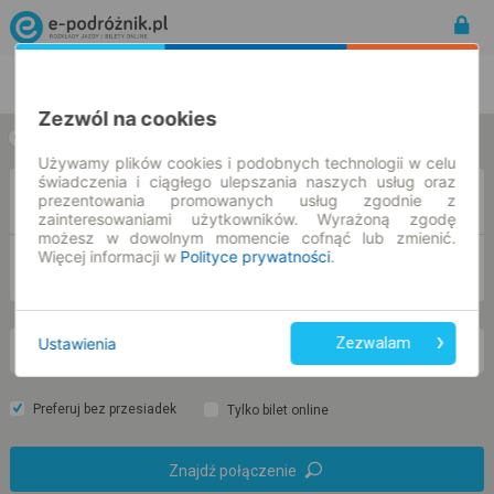
Rozkład Jazdy | Bilety
Bilety okresowe
Zezwól na cookies
w jedną stronę
w obie strony
Używamy plików cookies i podobnych technologii w celu
świadczenia i ciągłego ulepszania naszych usług oraz
Z
prezentowania promowanych usług zgodnie z
zainteresowaniami użytkowników. Wyrażoną zgodę
możesz w dowolnym momencie cofnąć lub zmienić.
Więcej informacji w
Polityce prywatności
.
DO
Ustawienia
Zezwalam
pt. 7 sie.
-- : --
Preferuj bez przesiadek
Tylko bilet online
Znajdź połączenie