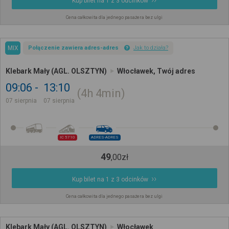
Kup bilet na 1 z 3 odcinków
Cena całkowita dla jednego pasażera bez ulgi
MIX
Połączenie zawiera adres-adres
Jak to działa?
Klebark Mały (AGL. OLSZTYN)
Włocławek, Twój adres
09:06
13:10
4h
4min
07 sierpnia
07 sierpnia
IC 5710
ADRES-ADRES
49
,
00
zł
Kup bilet na 1 z 3 odcinków
Cena całkowita dla jednego pasażera bez ulgi
Klebark Mały (AGL. OLSZTYN)
Włocławek