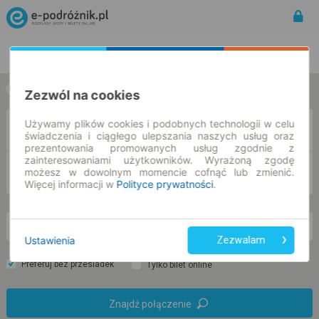
Rozkład Jazdy | Bilety
Bilety okresowe
w jedną stronę
w obie strony
Zezwól na cookies
Używamy plików cookies i podobnych technologii w celu
Z
świadczenia i ciągłego ulepszania naszych usług oraz
prezentowania promowanych usług zgodnie z
zainteresowaniami użytkowników. Wyrażoną zgodę
DO
możesz w dowolnym momencie cofnąć lub zmienić.
Więcej informacji w
Polityce prywatności
.
pt. 7 sie.
-- : --
Ustawienia
Zezwalam
Preferuj bez przesiadek
Tylko bilet online
Znajdź połączenie