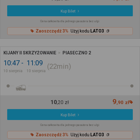
Kup Bilet
Cena całkowita dla jednego pasażera bez ulgi
Zaoszczędź 3%
Użyj kodu
LATO3
KIJANY II SKRZYŻOWANIE
PIASECZNO 2
10:47
11:09
22min
10 sierpnia
10 sierpnia
9
10
,
20
zł
,
90
zł
Kup Bilet
Cena całkowita dla jednego pasażera bez ulgi
Zaoszczędź 3%
Użyj kodu
LATO3