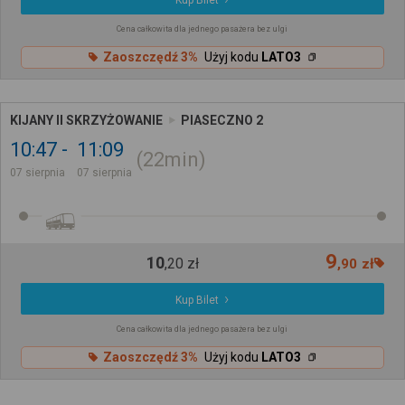
Cena całkowita dla jednego pasażera bez ulgi
Zaoszczędź 3%
Użyj kodu
LATO3
KIJANY II SKRZYŻOWANIE
PIASECZNO 2
10:47
11:09
22min
07 sierpnia
07 sierpnia
9
10
,
20
zł
,
90
zł
Kup Bilet
Cena całkowita dla jednego pasażera bez ulgi
Zaoszczędź 3%
Użyj kodu
LATO3