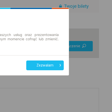
Twoje bilety
aszych usług oraz prezentowania
ym momencie cofnąć lub zmienić.
Preferuj bez
Znajdź połączenie
przesiadek
Tylko bilet online
Zezwalam