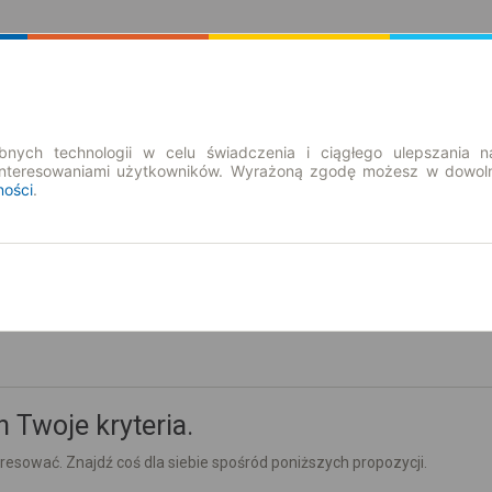
Rozkład Jazdy | Bilety
Bilety okresowe
nych technologii w celu świadczenia i ciągłego ulepszania n
interesowaniami użytkowników. Wyrażoną zgodę możesz w dowoln
ności
.
pt. 7 sie.
-- : --
 Twoje kryteria.
esować. Znajdź coś dla siebie spośród poniższych propozycji.