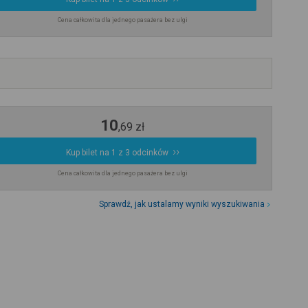
Cena całkowita dla jednego pasażera bez ulgi
10
,
69
zł
Kup bilet na 1 z 3 odcinków
Cena całkowita dla jednego pasażera bez ulgi
Sprawdź, jak ustalamy wyniki wyszukiwania