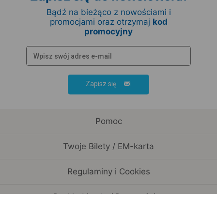
Bądź na bieżąco z nowościami i
promocjami oraz otrzymaj
kod
promocyjny
Zapisz się
Pomoc
Twoje Bilety / EM-karta
Regulaminy i Cookies
Rozkład jazdy / Przewoźnicy