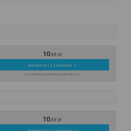
10
,
69
zł
Kup bilet na 1 z 3 odcinków
Cena całkowita dla jednego pasażera bez ulgi
10
,
69
zł
Kup bilet na 1 z 3 odcinków