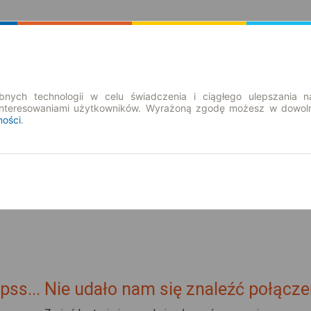
Rozkład Jazdy | Bilety
Bilety okresowe
nych technologii w celu świadczenia i ciągłego ulepszania n
interesowaniami użytkowników. Wyrażoną zgodę możesz w dowoln
ności
.
pt. 7 sie.
-- : --
tare Babice
pss... Nie udało nam się znaleźć połącze