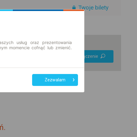
Twoje bilety
aszych usług oraz prezentowania
ym momencie cofnąć lub zmienić.
Preferuj bez
Znajdź połączenie
przesiadek
Tylko bilet online
Zezwalam
ń.