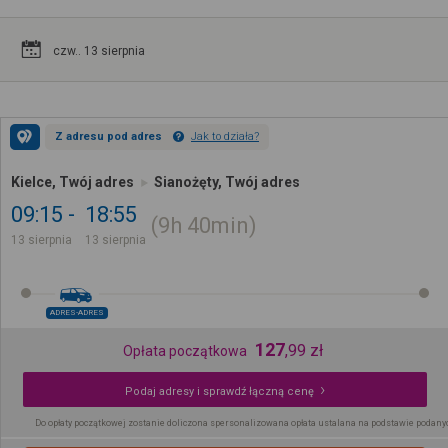
czw.. 13 sierpnia
Z adresu pod adres
Jak to działa?
Kielce, Twój adres
Sianożęty, Twój adres
09:15
18:55
9h
40min
13 sierpnia
13 sierpnia
ADRES-ADRES
127
,
99
zł
Opłata początkowa
Podaj adresy i sprawdź łączną cenę
Do opłaty początkowej zostanie doliczona spersonalizowana opłata ustalana na podstawie podany