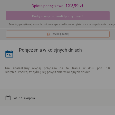
127
,
99
zł
Opłata początkowa
Podaj adresy i sprawdź łączną cenę
Do opłaty początkowej zostanie doliczona spersonalizowana opłata ustalana na podstawie podany
Wyślij paczkę
Połączenia w kolejnych dniach
Nie znaleźliśmy więcej połączeń na tej trasie w dniu pon.. 10
sierpnia. Poniżej znajdują się połączenia w kolejnych dniach
wt.. 11 sierpnia