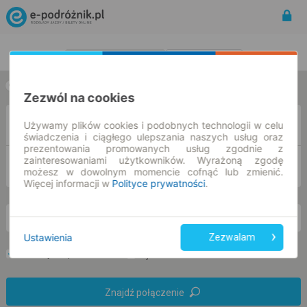
Rozkład Jazdy | Bilety
Bilety okresowe
w jedną stronę
w obie strony
Zezwól na cookies
Z
Używamy plików cookies i podobnych technologii w celu
świadczenia i ciągłego ulepszania naszych usług oraz
prezentowania promowanych usług zgodnie z
zainteresowaniami użytkowników. Wyrażoną zgodę
DO
możesz w dowolnym momencie cofnąć lub zmienić.
Więcej informacji w
Polityce prywatności
.
pn. 10 sie.
-- : --
Ustawienia
Zezwalam
Preferuj bez przesiadek
Tylko bilet online
Znajdź połączenie