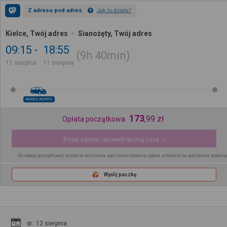
Z adresu pod adres
Jak to działa?
Kielce, Twój adres
Sianożęty, Twój adres
09:15
18:55
9h
40min
11 sierpnia
11 sierpnia
ADRES-ADRES
173
,
99
zł
Opłata początkowa
Podaj adresy i sprawdź łączną cenę
Do opłaty początkowej zostanie doliczona spersonalizowana opłata ustalana na podstawie podany
Wyślij paczkę
śr.. 12 sierpnia