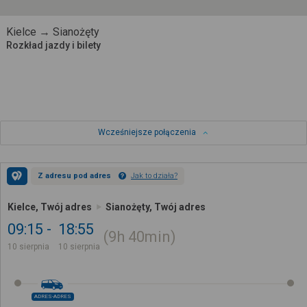
Kielce → Sianożęty
Rozkład jazdy i bilety
Wcześniejsze połączenia
Z adresu pod adres
Jak to działa?
Kielce, Twój adres
Sianożęty, Twój adres
09:15
18:55
9h
40min
10 sierpnia
10 sierpnia
ADRES-ADRES