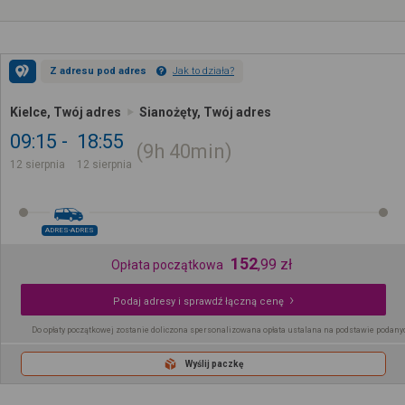
Z adresu pod adres
Jak to działa?
Kielce, Twój adres
Sianożęty, Twój adres
09:15
18:55
9h
40min
12 sierpnia
12 sierpnia
ADRES-ADRES
152
,
99
zł
Opłata początkowa
Podaj adresy i sprawdź łączną cenę
Do opłaty początkowej zostanie doliczona spersonalizowana opłata ustalana na podstawie podany
Wyślij paczkę