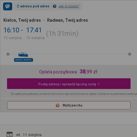
Z adresu pod adres
Jak to działa?
Kielce, Twój adres
Radwan, Twój adres
16:10
17:41
1h
31min
10 sierpnia
10 sierpnia
ADRES-ADRES
38
,
99
zł
Opłata początkowa
Podaj adresy i sprawdź łączną cenę
Do opłaty początkowej zostanie doliczona spersonalizowana opłata ustalana na podstawie podany
Wyślij paczkę
wt.. 11 sierpnia