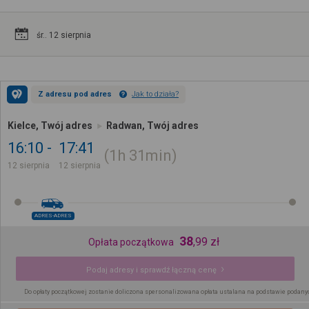
śr.. 12 sierpnia
Z adresu pod adres
Jak to działa?
Kielce, Twój adres
Radwan, Twój adres
16:10
17:41
1h
31min
12 sierpnia
12 sierpnia
ADRES-ADRES
38
,
99
zł
Opłata początkowa
Podaj adresy i sprawdź łączną cenę
Do opłaty początkowej zostanie doliczona spersonalizowana opłata ustalana na podstawie podany