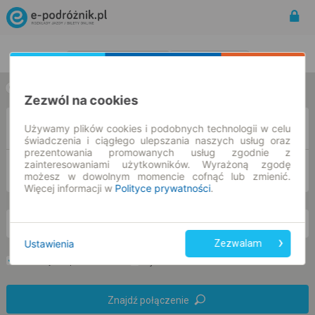
Rozkład Jazdy | Bilety
Bilety okresowe
w jedną stronę
w obie strony
Zezwól na cookies
Z
Używamy plików cookies i podobnych technologii w celu
świadczenia i ciągłego ulepszania naszych usług oraz
prezentowania promowanych usług zgodnie z
zainteresowaniami użytkowników. Wyrażoną zgodę
DO
możesz w dowolnym momencie cofnąć lub zmienić.
Więcej informacji w
Polityce prywatności
.
nd. 9 sie.
-- : --
Ustawienia
Zezwalam
Preferuj bez przesiadek
Tylko bilet online
Znajdź połączenie