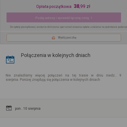
38
,
99
zł
Opłata początkowa
Podaj adresy i sprawdź łączną cenę
Do opłaty początkowej zostanie doliczona spersonalizowana opłata ustalana na podstawie podany
Wyślij paczkę
Połączenia w kolejnych dniach
Nie znaleźliśmy więcej połączeń na tej trasie w dniu niedz.. 9
sierpnia. Poniżej znajdują się połączenia w kolejnych dniach
pon.. 10 sierpnia