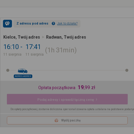
Z adresu pod adres
Jak to działa?
Kielce, Twój adres
Radwan, Twój adres
16:10
17:41
1h
31min
11 sierpnia
11 sierpnia
ADRES-ADRES
19
,
99
zł
Opłata początkowa
Podaj adresy i sprawdź łączną cenę
Do opłaty początkowej zostanie doliczona spersonalizowana opłata ustalana na podstawie podany
Wyślij paczkę