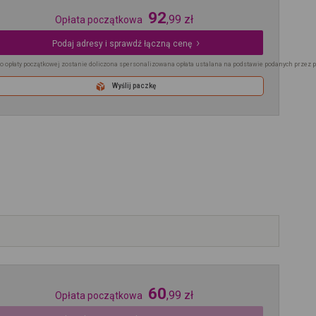
92
,
99
zł
Opłata początkowa
Podaj adresy i sprawdź łączną cenę
o opłaty początkowej zostanie doliczona spersonalizowana opłata ustalana na podstawie podanych przez 
Wyślij paczkę
60
,
99
zł
Opłata początkowa