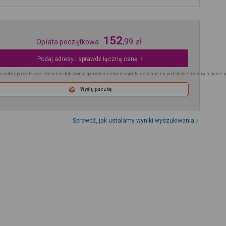
152
,
99
zł
Opłata początkowa
Podaj adresy i sprawdź łączną cenę
o opłaty początkowej zostanie doliczona spersonalizowana opłata ustalana na podstawie podanych przez 
Wyślij paczkę
Sprawdź, jak ustalamy wyniki wyszukiwania