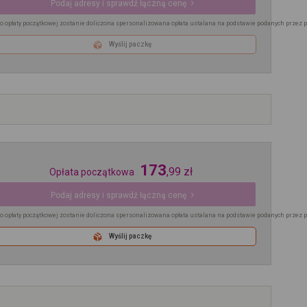
Podaj adresy i sprawdź łączną cenę
o opłaty początkowej zostanie doliczona spersonalizowana opłata ustalana na podstawie podanych przez 
Wyślij paczkę
173
,
99
zł
Opłata początkowa
Podaj adresy i sprawdź łączną cenę
o opłaty początkowej zostanie doliczona spersonalizowana opłata ustalana na podstawie podanych przez 
Wyślij paczkę