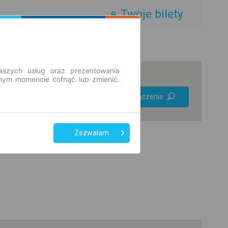
Twoje bilety
aszych usług oraz prezentowania
ym momencie cofnąć lub zmienić.
Preferuj bez
Znajdź połączenie
przesiadek
Tylko bilet online
Zezwalam