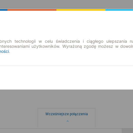
Rozkład Jazdy | Bilety
Bilety okresowe
nych technologii w celu świadczenia i ciągłego ulepszania n
interesowaniami użytkowników. Wyrażoną zgodę możesz w dowoln
ności
.
nd. 9 sie.
-- : --
Wcześniejsze połączenia