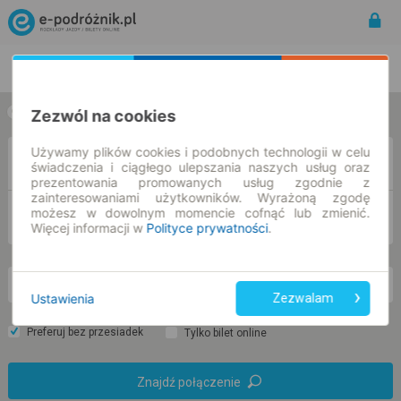
Rozkład Jazdy | Bilety
Bilety okresowe
Zezwól na cookies
w jedną stronę
w obie strony
Używamy plików cookies i podobnych technologii w celu
Z
świadczenia i ciągłego ulepszania naszych usług oraz
prezentowania promowanych usług zgodnie z
zainteresowaniami użytkowników. Wyrażoną zgodę
możesz w dowolnym momencie cofnąć lub zmienić.
DO
Więcej informacji w
Polityce prywatności
.
so. 8 sie.
-- : --
Ustawienia
Zezwalam
Preferuj bez przesiadek
Tylko bilet online
Znajdź połączenie