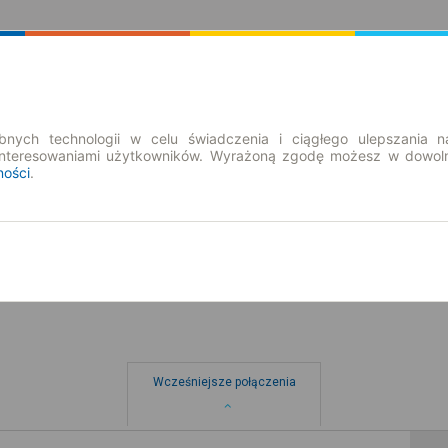
Rozkład Jazdy | Bilety
Bilety okresowe
nych technologii w celu świadczenia i ciągłego ulepszania n
interesowaniami użytkowników. Wyrażoną zgodę możesz w dowoln
ności
.
pt. 7 sie.
-- : --
Wcześniejsze połączenia