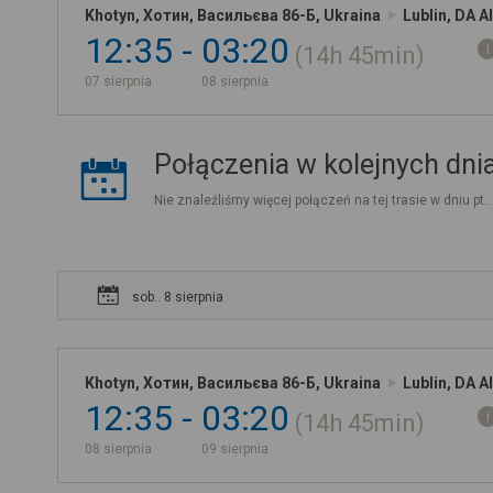
Khotyn, Хотин, Васильєва 86-Б, Ukraina
Lublin, DA A
12:35
03:20
14h
45min
07 sierpnia
08 sierpnia
Połączenia w kolejnych dni
Nie znaleźliśmy więcej połączeń na tej trasie w dniu pt.
sob.. 8 sierpnia
Khotyn, Хотин, Васильєва 86-Б, Ukraina
Lublin, DA A
12:35
03:20
14h
45min
08 sierpnia
09 sierpnia