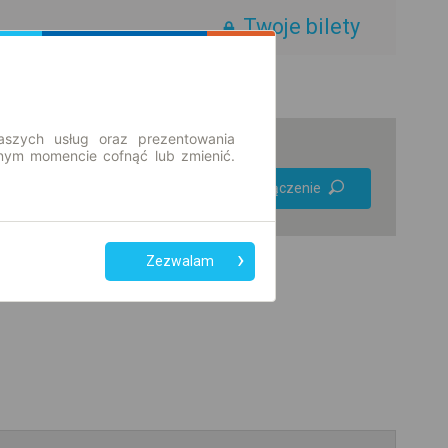
Twoje bilety
aszych usług oraz prezentowania
ym momencie cofnąć lub zmienić.
Preferuj bez
Znajdź połączenie
przesiadek
Tylko bilet online
Zezwalam