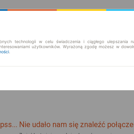
Rozkład Jazdy | Bilety
Bilety okresowe
nych technologii w celu świadczenia i ciągłego ulepszania n
interesowaniami użytkowników. Wyrażoną zgodę możesz w dowoln
ności
.
pt. 7 sie.
-- : --
pss... Nie udało nam się znaleźć połącze