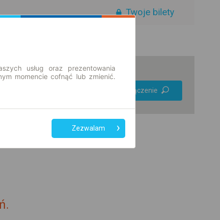
Twoje bilety
aszych usług oraz prezentowania
ym momencie cofnąć lub zmienić.
Preferuj bez
Znajdź połączenie
przesiadek
Tylko bilet online
Zezwalam
ń.