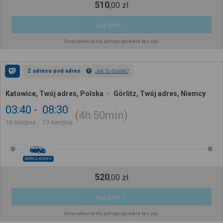
510
,
00
zł
Kup Bilet
Cena całkowita dla jednego pasażera bez ulgi
Z adresu pod adres
Jak to działa?
Katowice, Twój adres, Polska
Görlitz, Twój adres, Niemcy
03:40
08:30
4h
50min
10 sierpnia
10 sierpnia
ADRES-ADRES
520
,
00
zł
Kup Bilet
Cena całkowita dla jednego pasażera bez ulgi