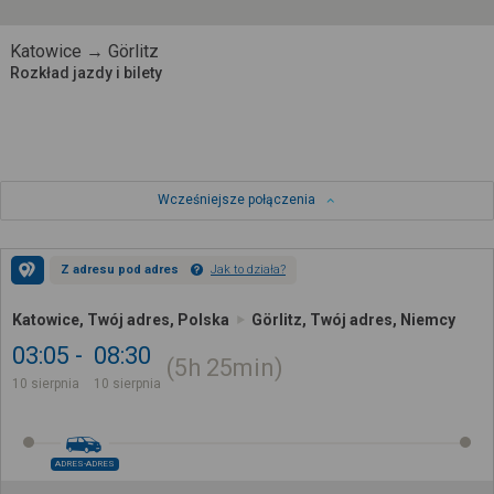
Katowice → Görlitz
Rozkład jazdy i bilety
Wcześniejsze połączenia
Z adresu pod adres
Jak to działa?
Katowice, Twój adres, Polska
Görlitz, Twój adres, Niemcy
03:05
08:30
5h
25min
10 sierpnia
10 sierpnia
ADRES-ADRES