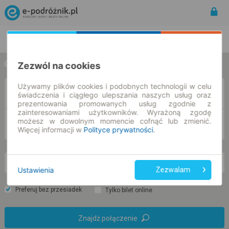
Rozkład Jazdy | Bilety
Bilety okresowe
Zezwól na cookies
w jedną stronę
w obie strony
Używamy plików cookies i podobnych technologii w celu
Z
świadczenia i ciągłego ulepszania naszych usług oraz
prezentowania promowanych usług zgodnie z
zainteresowaniami użytkowników. Wyrażoną zgodę
możesz w dowolnym momencie cofnąć lub zmienić.
DO
Więcej informacji w
Polityce prywatności
.
pn. 10 sie.
-- : --
Ustawienia
Zezwalam
Preferuj bez przesiadek
Tylko bilet online
Znajdź połączenie