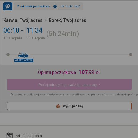
Z adresu pod adres
Jak to działa?
Karwia, Twój adres
Borek, Twój adres
06:10
11:34
5h
24min
10 sierpnia
10 sierpnia
ADRES-ADRES
107
,
99
zł
Opłata początkowa
Podaj adresy i sprawdź łączną cenę
Do opłaty początkowej zostanie doliczona spersonalizowana opłata ustalana na podstawie podany
Wyślij paczkę
wt.. 11 sierpnia