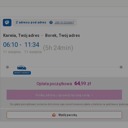
Z adresu pod adres
Jak to działa?
Karwia, Twój adres
Borek, Twój adres
06:10
11:34
5h
24min
11 sierpnia
11 sierpnia
ADRES-ADRES
64
,
99
zł
Opłata początkowa
Podaj adresy i sprawdź łączną cenę
Do opłaty początkowej zostanie doliczona spersonalizowana opłata ustalana na podstawie podany
Wyślij paczkę