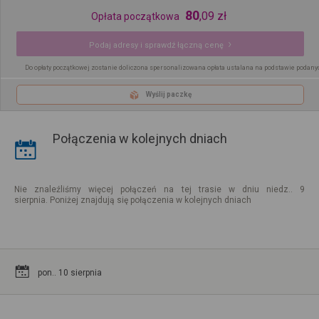
80
,
09
zł
Opłata początkowa
Podaj adresy i sprawdź łączną cenę
Do opłaty początkowej zostanie doliczona spersonalizowana opłata ustalana na podstawie podany
Wyślij paczkę
Połączenia w kolejnych dniach
Nie znaleźliśmy więcej połączeń na tej trasie w dniu niedz.. 9
sierpnia. Poniżej znajdują się połączenia w kolejnych dniach
pon.. 10 sierpnia