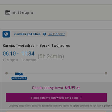
śr.. 12 sierpnia
Z adresu pod adres
Jak to działa?
Karwia, Twój adres
Borek, Twój adres
06:10
11:34
5h
24min
12 sierpnia
12 sierpnia
ADRES-ADRES
64
,
99
zł
Opłata początkowa
Podaj adresy i sprawdź łączną cenę
Do opłaty początkowej zostanie doliczona spersonalizowana opłata ustalana na podstawie podany