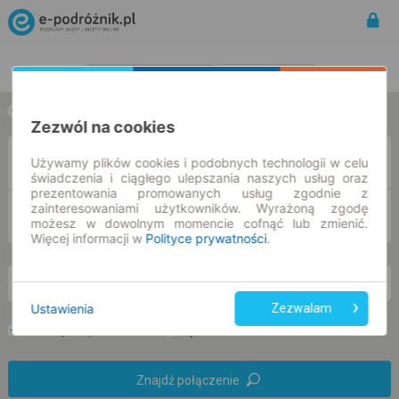
Rozkład Jazdy | Bilety
Bilety okresowe
w jedną stronę
w obie strony
Zezwól na cookies
Z
Używamy plików cookies i podobnych technologii w celu
świadczenia i ciągłego ulepszania naszych usług oraz
prezentowania promowanych usług zgodnie z
zainteresowaniami użytkowników. Wyrażoną zgodę
DO
możesz w dowolnym momencie cofnąć lub zmienić.
Więcej informacji w
Polityce prywatności
.
nd. 9 sie.
-- : --
Ustawienia
Zezwalam
Preferuj bez przesiadek
Tylko bilet online
Znajdź połączenie