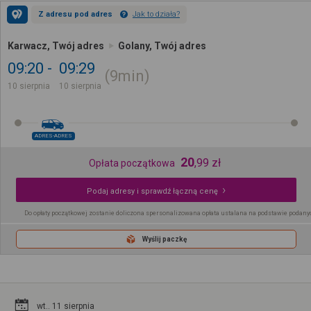
Z adresu pod adres
Jak to działa?
Karwacz, Twój adres
Golany, Twój adres
09:20
09:29
9min
10 sierpnia
10 sierpnia
ADRES-ADRES
20
,
99
zł
Opłata początkowa
Podaj adresy i sprawdź łączną cenę
Do opłaty początkowej zostanie doliczona spersonalizowana opłata ustalana na podstawie podany
Wyślij paczkę
wt.. 11 sierpnia