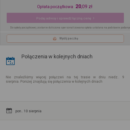
20
,
09
zł
Opłata początkowa
Podaj adresy i sprawdź łączną cenę
Do opłaty początkowej zostanie doliczona spersonalizowana opłata ustalana na podstawie podany
Wyślij paczkę
Połączenia w kolejnych dniach
Nie znaleźliśmy więcej połączeń na tej trasie w dniu niedz.. 9
sierpnia. Poniżej znajdują się połączenia w kolejnych dniach
pon.. 10 sierpnia