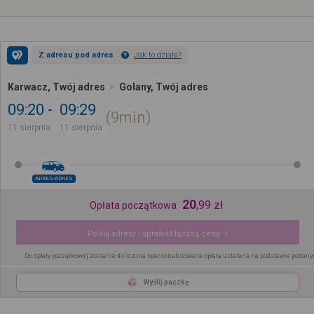
Z adresu pod adres
Jak to działa?
Karwacz, Twój adres
Golany, Twój adres
09:20
09:29
9min
11 sierpnia
11 sierpnia
ADRES-ADRES
20
,
99
zł
Opłata początkowa
Podaj adresy i sprawdź łączną cenę
Do opłaty początkowej zostanie doliczona spersonalizowana opłata ustalana na podstawie podany
Wyślij paczkę