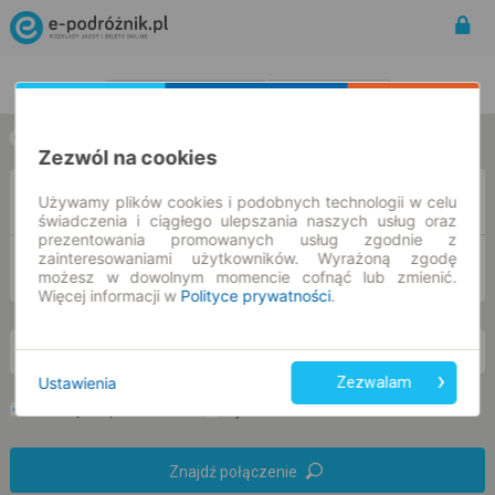
Rozkład Jazdy | Bilety
Bilety okresowe
w jedną stronę
w obie strony
Zezwól na cookies
Z
Używamy plików cookies i podobnych technologii w celu
świadczenia i ciągłego ulepszania naszych usług oraz
prezentowania promowanych usług zgodnie z
zainteresowaniami użytkowników. Wyrażoną zgodę
DO
możesz w dowolnym momencie cofnąć lub zmienić.
Więcej informacji w
Polityce prywatności
.
nd. 9 sie.
-- : --
Ustawienia
Zezwalam
Preferuj bez przesiadek
Tylko bilet online
Znajdź połączenie