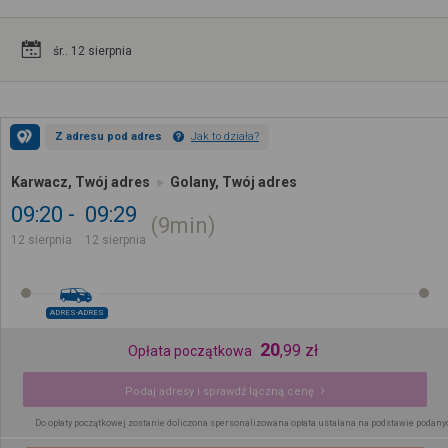
śr.. 12 sierpnia
Z adresu pod adres
Jak to działa?
Karwacz, Twój adres
Golany, Twój adres
09:20
09:29
9min
12 sierpnia
12 sierpnia
ADRES-ADRES
20
,
99
zł
Opłata początkowa
Podaj adresy i sprawdź łączną cenę
Do opłaty początkowej zostanie doliczona spersonalizowana opłata ustalana na podstawie podany