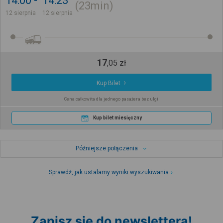
14:00
14:23
23min
12 sierpnia
12 sierpnia
17
,
05
zł
Kup Bilet
Cena całkowita dla jednego pasażera bez ulgi
Kup bilet miesięczny
Późniejsze połączenia
Sprawdź, jak ustalamy wyniki wyszukiwania
Zapisz się do newslettera!