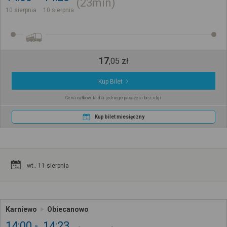
23min
10 sierpnia
10 sierpnia
17
,
05
zł
Kup Bilet
Cena całkowita dla jednego pasażera bez ulgi
Kup bilet miesięczny
wt.. 11 sierpnia
Karniewo
Obiecanowo
14:00
14:23