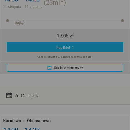
23min
11 sierpnia
11 sierpnia
17
,
05
zł
Kup Bilet
Cena całkowita dla jednego pasażera bez ulgi
Kup bilet miesięczny
śr.. 12 sierpnia
Karniewo
Obiecanowo