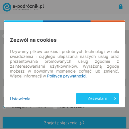
Rozkład Jazdy | Bilety
Bilety okresowe
w jedną stronę
w obie strony
Zezwól na cookies
Używamy plików cookies i podobnych technologii w celu
Z
świadczenia i ciągłego ulepszania naszych usług oraz
prezentowania promowanych usług zgodnie z
zainteresowaniami użytkowników. Wyrażoną zgodę
DO
możesz w dowolnym momencie cofnąć lub zmienić.
Więcej informacji w
Polityce prywatności
.
so. 8 sie.
-- : --
Ustawienia
Zezwalam
Preferuj bez przesiadek
Tylko bilet online
Znajdź połączenie