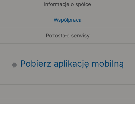
Informacje o spółce
Współpraca
Pozostałe serwisy
Pobierz aplikację mobilną
Zauważyłeś błąd na stronie?
Zgłoś to
Copyright 2006-2026 by Teroplan S.A.
Serwis używa danych GeoLite2 stworzonych przez firmę