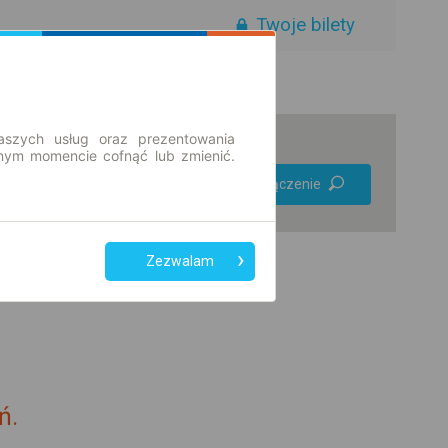
Twoje bilety
aszych usług oraz prezentowania
ym momencie cofnąć lub zmienić.
Preferuj bez
Znajdź połączenie
przesiadek
Tylko bilet online
Zezwalam
ń.