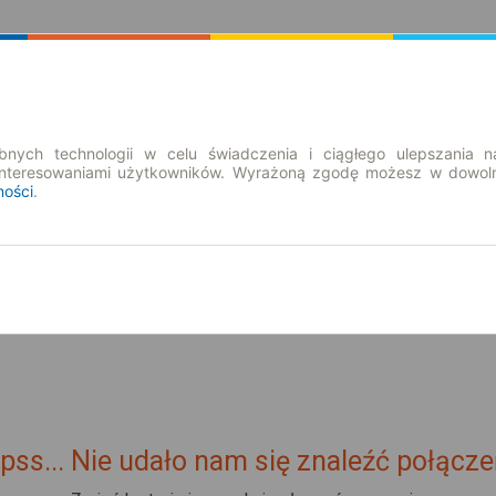
Rozkład Jazdy | Bilety
Bilety okresowe
nych technologii w celu świadczenia i ciągłego ulepszania n
interesowaniami użytkowników. Wyrażoną zgodę możesz w dowoln
ności
.
pt. 7 sie.
-- : --
pss... Nie udało nam się znaleźć połącze