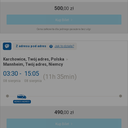
500
,
00
zł
Kup Bilet
Cena całkowita dla jednego pasażera bez ulgi
Z adresu pod adres
Jak to działa?
Karchowice, Twój adres, Polska
Mannheim, Twój adres, Niemcy
03:30
15:05
11h
35min
08 sierpnia
08 sierpnia
ADRES-ADRES
490
,
00
zł
Kup Bilet