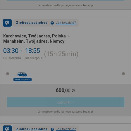
Cena całkowita dla jednego pasażera bez ulgi
Z adresu pod adres
Jak to działa?
Karchowice, Twój adres, Polska
Mannheim, Twój adres, Niemcy
03:30
18:55
15h
25min
08 sierpnia
08 sierpnia
ADRES-ADRES
600
,
00
zł
Kup Bilet
Cena całkowita dla jednego pasażera bez ulgi
Z adresu pod adres
Jak to działa?