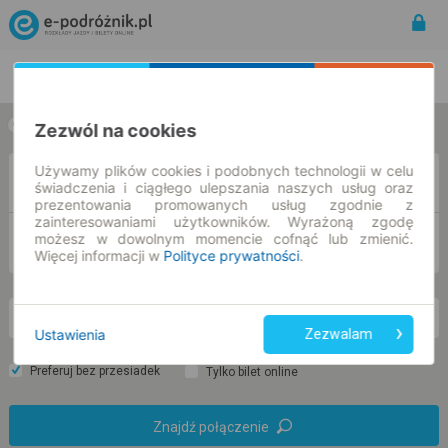
Rozkład Jazdy | Bilety
Bilety okresowe
Zezwól na cookies
w jedną stronę
w obie strony
Używamy plików cookies i podobnych technologii w celu
Z
świadczenia i ciągłego ulepszania naszych usług oraz
prezentowania promowanych usług zgodnie z
zainteresowaniami użytkowników. Wyrażoną zgodę
możesz w dowolnym momencie cofnąć lub zmienić.
DO
Więcej informacji w
Polityce prywatności
.
so. 8 sie.
-- : --
Ustawienia
Zezwalam
Preferuj bez przesiadek
Tylko bilet online
Znajdź połączenie