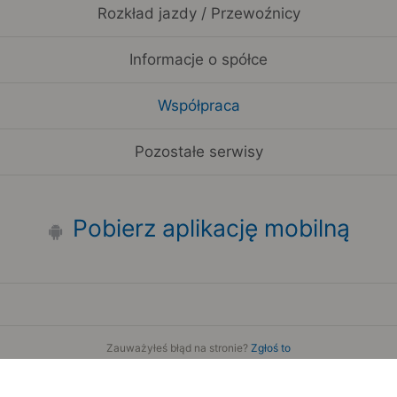
Rozkład jazdy / Przewoźnicy
Informacje o spółce
Współpraca
Pozostałe serwisy
Pobierz aplikację mobilną
Zauważyłeś błąd na stronie?
Zgłoś to
Copyright 2006-2026 by Teroplan S.A.