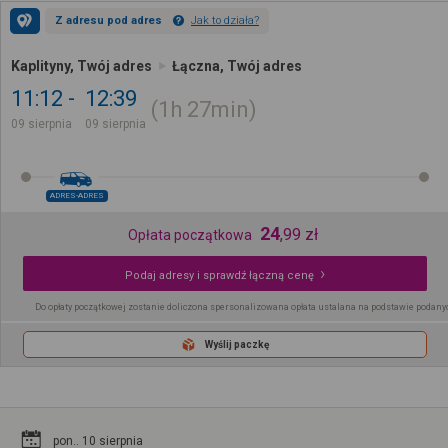
Z adresu pod adres
Jak to działa?
Kaplityny, Twój adres
Łączna, Twój adres
11:12
12:39
1h
27min
09 sierpnia
09 sierpnia
ADRES-ADRES
24
,
99
zł
Opłata początkowa
Podaj adresy i sprawdź łączną cenę
Do opłaty początkowej zostanie doliczona spersonalizowana opłata ustalana na podstawie podany
Wyślij paczkę
pon.. 10 sierpnia