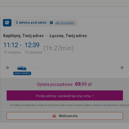
Z adresu pod adres
Jak to działa?
Kaplityny, Twój adres
Łączna, Twój adres
11:12
12:39
1h
27min
10 sierpnia
10 sierpnia
ADRES-ADRES
69
,
99
zł
Opłata początkowa
Podaj adresy i sprawdź łączną cenę
Do opłaty początkowej zostanie doliczona spersonalizowana opłata ustalana na podstawie podany
Wyślij paczkę