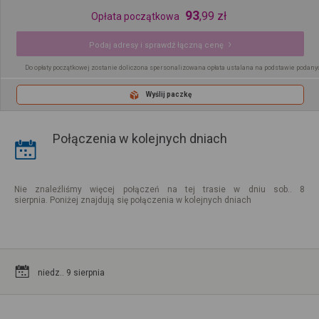
93
,
99
zł
Opłata początkowa
Podaj adresy i sprawdź łączną cenę
Do opłaty początkowej zostanie doliczona spersonalizowana opłata ustalana na podstawie podany
Wyślij paczkę
Połączenia w kolejnych dniach
Nie znaleźliśmy więcej połączeń na tej trasie w dniu sob.. 8
sierpnia. Poniżej znajdują się połączenia w kolejnych dniach
niedz.. 9 sierpnia