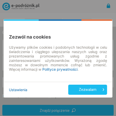
Rozkład Jazdy | Bilety
Bilety okresowe
w jedną stronę
w obie strony
Zezwól na cookies
Z
Używamy plików cookies i podobnych technologii w celu
świadczenia i ciągłego ulepszania naszych usług oraz
prezentowania promowanych usług zgodnie z
zainteresowaniami użytkowników. Wyrażoną zgodę
DO
możesz w dowolnym momencie cofnąć lub zmienić.
Więcej informacji w
Polityce prywatności
.
so. 8 sie.
-- : --
Ustawienia
Zezwalam
Preferuj bez przesiadek
Tylko bilet online
Znajdź połączenie