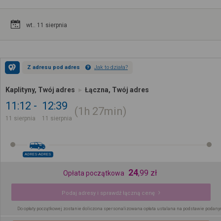
wt.. 11 sierpnia
Z adresu pod adres
Jak to działa?
Kaplityny, Twój adres
Łączna, Twój adres
11:12
12:39
1h
27min
11 sierpnia
11 sierpnia
ADRES-ADRES
24
,
99
zł
Opłata początkowa
Podaj adresy i sprawdź łączną cenę
Do opłaty początkowej zostanie doliczona spersonalizowana opłata ustalana na podstawie podany