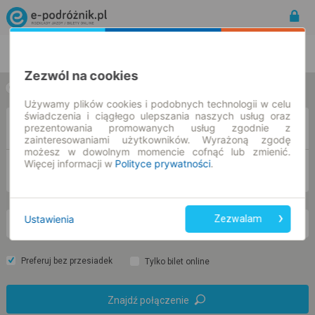
Rozkład Jazdy | Bilety
Bilety okresowe
Zezwól na cookies
w jedną stronę
w obie strony
Używamy plików cookies i podobnych technologii w celu
świadczenia i ciągłego ulepszania naszych usług oraz
Z
prezentowania promowanych usług zgodnie z
zainteresowaniami użytkowników. Wyrażoną zgodę
możesz w dowolnym momencie cofnąć lub zmienić.
Więcej informacji w
Polityce prywatności
.
DO
Ustawienia
Zezwalam
pt. 7 sie.
-- : --
Preferuj bez przesiadek
Tylko bilet online
Znajdź połączenie