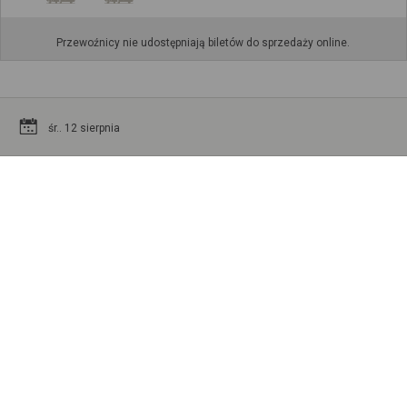
Przewoźnicy nie udostępniają biletów do sprzedaży online.
śr.. 12 sierpnia
Kamińsk skrz.
DĘBOWIEC SKRZYŻ.
11:35
16:40
5h
5min
12 sierpnia
12 sierpnia
226
Przewoźnicy nie udostępniają biletów do sprzedaży online.