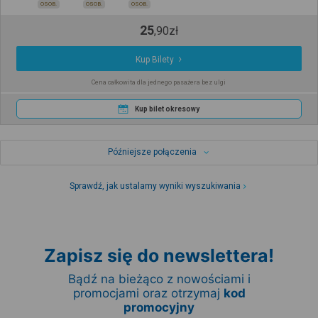
OSOB.
OSOB.
OSOB.
25
,
90
zł
Kup Bilety
Cena całkowita dla jednego pasażera bez ulgi
Kup bilet okresowy
Późniejsze połączenia
Sprawdź, jak ustalamy wyniki wyszukiwania
Zapisz się do newslettera!
Bądź na bieżąco z nowościami i
promocjami oraz otrzymaj
kod
promocyjny