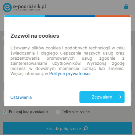
Rozkład Jazdy | Bilety
Bilety okresowe
Zezwól na cookies
w jedną stronę
w obie strony
Używamy plików cookies i podobnych technologii w celu
świadczenia i ciągłego ulepszania naszych usług oraz
Z
prezentowania promowanych usług zgodnie z
zainteresowaniami użytkowników. Wyrażoną zgodę
możesz w dowolnym momencie cofnąć lub zmienić.
DO
Więcej informacji w
Polityce prywatności
.
Ustawienia
Zezwalam
so. 8 sie.
-- : --
Preferuj bez przesiadek
Tylko bilet online
Znajdź połączenie