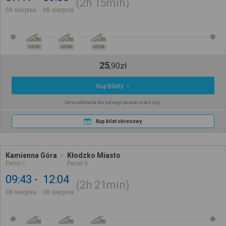
2h
15min
08 sierpnia
08 sierpnia
OSOB.
OSOB.
OSOB.
25
,
90
zł
Kup Bilety
Cena całkowita dla jednego pasażera bez ulgi
Kup bilet okresowy
Kamienna Góra
Kłodzko Miasto
Peron I
Peron II
09:43
12:04
2h
21min
08 sierpnia
08 sierpnia