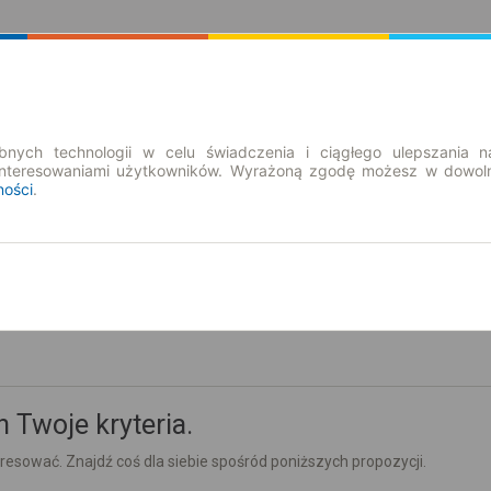
Rozkład Jazdy | Bilety
Bilety okresowe
nych technologii w celu świadczenia i ciągłego ulepszania n
interesowaniami użytkowników. Wyrażoną zgodę możesz w dowoln
ności
.
so. 8 sie.
-- : --
 Twoje kryteria.
esować. Znajdź coś dla siebie spośród poniższych propozycji.