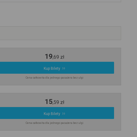
19
,
69
zł
Kup Bilety
Cena całkowita dla jednego pasażera bez ulgi
15
,
59
zł
Kup Bilety
Cena całkowita dla jednego pasażera bez ulgi