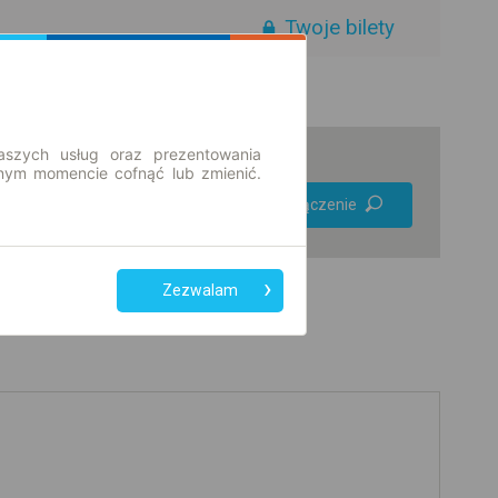
Twoje bilety
aszych usług oraz prezentowania
ym momencie cofnąć lub zmienić.
Preferuj bez
Znajdź połączenie
przesiadek
Tylko bilet online
Zezwalam