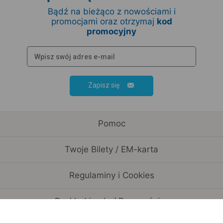
Bądź na bieżąco z nowościami i
promocjami oraz otrzymaj
kod
promocyjny
Zapisz się
Pomoc
Twoje Bilety / EM-karta
Regulaminy i Cookies
Rozkład jazdy / Przewoźnicy