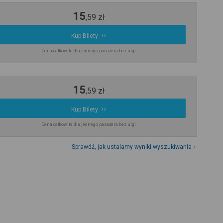
15
,
59
zł
Kup Bilety
Cena całkowita dla jednego pasażera bez ulgi
15
,
59
zł
Kup Bilety
Cena całkowita dla jednego pasażera bez ulgi
Sprawdź, jak ustalamy wyniki wyszukiwania