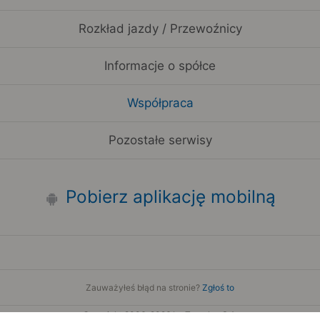
Rozkład jazdy / Przewoźnicy
Informacje o spółce
Współpraca
Pozostałe serwisy
Pobierz aplikację mobilną
Zauważyłeś błąd na stronie?
Zgłoś to
Copyright 2006-2026 by Teroplan S.A.