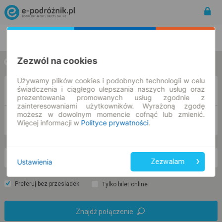
Rozkład Jazdy | Bilety
Bilety okresowe
Zezwól na cookies
w jedną stronę
w obie strony
Używamy plików cookies i podobnych technologii w celu
świadczenia i ciągłego ulepszania naszych usług oraz
Z
prezentowania promowanych usług zgodnie z
zainteresowaniami użytkowników. Wyrażoną zgodę
możesz w dowolnym momencie cofnąć lub zmienić.
DO
Więcej informacji w
Polityce prywatności
.
nd. 9 sie.
-- : --
Ustawienia
Zezwalam
Preferuj bez przesiadek
Tylko bilet online
Znajdź połączenie