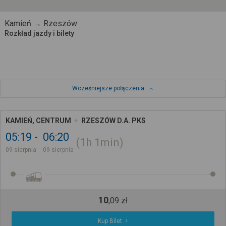
Kamień → Rzeszów
Rozkład jazdy i bilety
Wcześniejsze połączenia
KAMIEŃ, CENTRUM
RZESZÓW D.A. PKS
05:19
06:20
1h
1min
09 sierpnia
09 sierpnia
10
,
09
zł
Kup Bilet