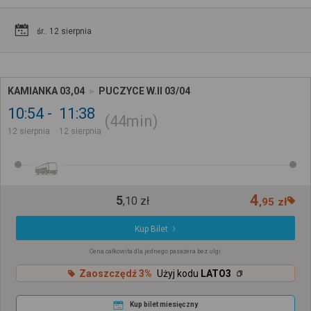
śr.. 12 sierpnia
KAMIANKA 03,04
PUCZYCE W.II 03/04
10:54
11:38
44min
12 sierpnia
12 sierpnia
4
5
,
10
zł
,
95
zł
Kup Bilet
Cena całkowita dla jednego pasażera bez ulgi
Zaoszczędź 3%
Użyj kodu
LATO3
Kup bilet miesięczny