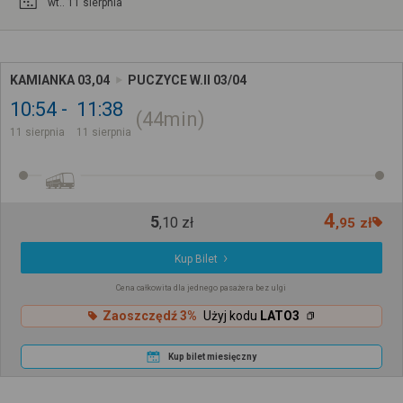
wt.. 11 sierpnia
KAMIANKA 03,04
PUCZYCE W.II 03/04
10:54
11:38
44min
11 sierpnia
11 sierpnia
4
5
,
10
zł
,
95
zł
Kup Bilet
Cena całkowita dla jednego pasażera bez ulgi
Zaoszczędź 3%
Użyj kodu
LATO3
Kup bilet miesięczny