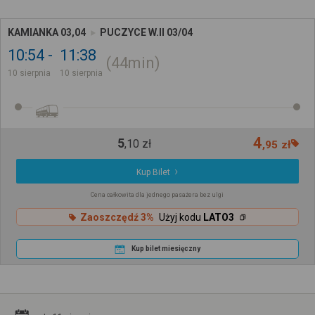
KAMIANKA 03,04
PUCZYCE W.II 03/04
10:54
11:38
44min
10 sierpnia
10 sierpnia
4
5
,
10
zł
,
95
zł
Kup Bilet
Cena całkowita dla jednego pasażera bez ulgi
Zaoszczędź 3%
Użyj kodu
LATO3
Kup bilet miesięczny