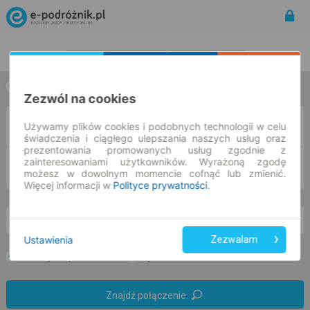
Rozkład Jazdy | Bilety
Bilety okresowe
w jedną stronę
w obie strony
Zezwól na cookies
Z
Używamy plików cookies i podobnych technologii w celu
świadczenia i ciągłego ulepszania naszych usług oraz
prezentowania promowanych usług zgodnie z
zainteresowaniami użytkowników. Wyrażoną zgodę
DO
możesz w dowolnym momencie cofnąć lub zmienić.
Więcej informacji w
Polityce prywatności
.
so. 8 sie.
-- : --
Ustawienia
Zezwalam
Preferuj bez przesiadek
Tylko bilet online
Znajdź połączenie