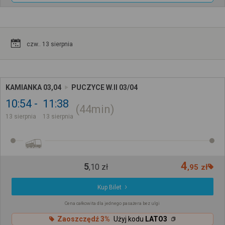
czw.. 13 sierpnia
KAMIANKA 03,04
PUCZYCE W.II 03/04
10:54
11:38
44min
13 sierpnia
13 sierpnia
4
5
,
10
zł
,
95
zł
Kup Bilet
Cena całkowita dla jednego pasażera bez ulgi
Zaoszczędź 3%
Użyj kodu
LATO3