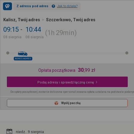
Z adresu pod adres
Jak to działa?
Kalisz, Twój adres
Szczerkowo, Twój adres
09:15
10:44
1h
29min
08 sierpnia
08 sierpnia
ADRES-ADRES
30
,
99
zł
Opłata początkowa
Podaj adresy i sprawdź łączną cenę
Do opłaty początkowej zostanie doliczona spersonalizowana opłata ustalana na podstawie podany
Wyślij paczkę
niedz.. 9 sierpnia