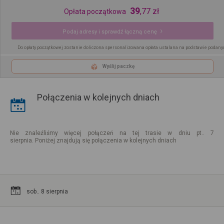
39
,
77
zł
Opłata początkowa
Podaj adresy i sprawdź łączną cenę
Do opłaty początkowej zostanie doliczona spersonalizowana opłata ustalana na podstawie podany
Wyślij paczkę
Połączenia w kolejnych dniach
Nie znaleźliśmy więcej połączeń na tej trasie w dniu pt.. 7
sierpnia. Poniżej znajdują się połączenia w kolejnych dniach
sob.. 8 sierpnia