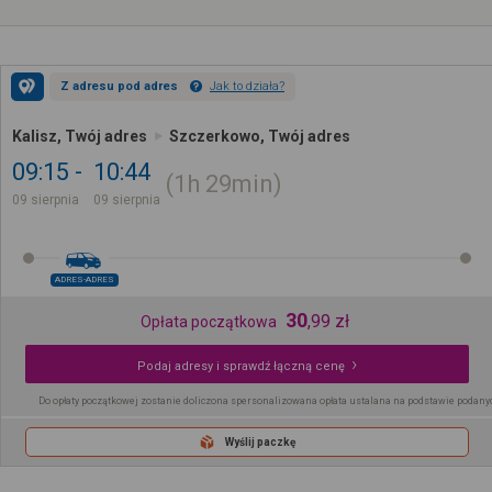
Z adresu pod adres
Jak to działa?
Kalisz, Twój adres
Szczerkowo, Twój adres
09:15
10:44
1h
29min
09 sierpnia
09 sierpnia
ADRES-ADRES
30
,
99
zł
Opłata początkowa
Podaj adresy i sprawdź łączną cenę
Do opłaty początkowej zostanie doliczona spersonalizowana opłata ustalana na podstawie podany
Wyślij paczkę