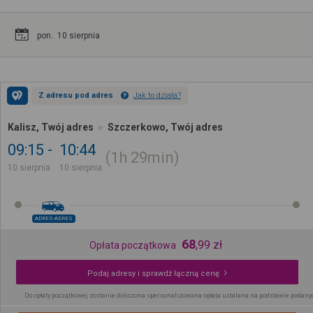
pon.. 10 sierpnia
Z adresu pod adres
Jak to działa?
Kalisz, Twój adres
Szczerkowo, Twój adres
09:15
10:44
1h
29min
10 sierpnia
10 sierpnia
ADRES-ADRES
68
,
99
zł
Opłata początkowa
Podaj adresy i sprawdź łączną cenę
Do opłaty początkowej zostanie doliczona spersonalizowana opłata ustalana na podstawie podany