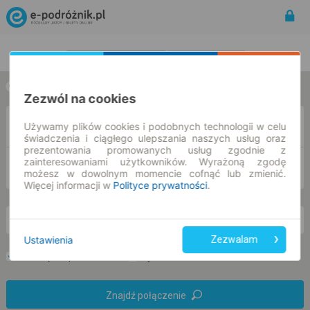
Rozkład Jazdy | Bilety
Bilety okresowe
w jedną stronę
w obie strony
Zezwól na cookies
Z
Używamy plików cookies i podobnych technologii w celu
świadczenia i ciągłego ulepszania naszych usług oraz
prezentowania promowanych usług zgodnie z
zainteresowaniami użytkowników. Wyrażoną zgodę
DO
możesz w dowolnym momencie cofnąć lub zmienić.
Więcej informacji w
Polityce prywatności
.
pt. 7 sie.
-- : --
Ustawienia
Zezwalam
Preferuj bez przesiadek
Tylko bilet online
Znajdź połączenie